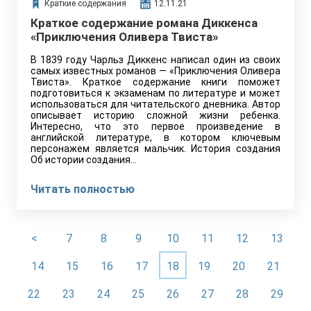
Краткие содержания
12.11.21
Краткое содержание романа Диккенса
«Приключения Оливера Твиста»
В 1839 году Чарльз Диккенс написал один из своих
самых известных романов — «Приключения Оливера
Твиста». Краткое содержание книги поможет
подготовиться к экзаменам по литературе и может
использоваться для читательского дневника. Автор
описывает историю сложной жизни ребенка.
Интересно, что это первое произведение в
английской литературе, в котором ключевым
персонажем является мальчик. История создания
Об истории создания…
Читать полностью
<
7
8
9
10
11
12
13
14
15
16
17
18
19
20
21
22
23
24
25
26
27
28
29