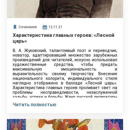
Сочинения
12.11.21
Характеристика главных героев: «Лесной
царь»
В. А. Жуковский, талантливый поэт и переводчик,
новатор, адаптировавший множество зарубежных
произведений для читателей, искусно использовал
художественные средства, чтобы придать
максимальную эмоциональность и
выразительность своему творчеству. Внесение
национального колорита, индивидуального стиля
наглядно отображено в балладе «Лесной царь».
Характеристика главных героев проливает свет на
проблемы несправедливости, незаслуженной
судьбы, успеха и борьбы. Жанр русской литературы
Перевод Жуковского признан настолько
Читать полностью
оригинальным,…