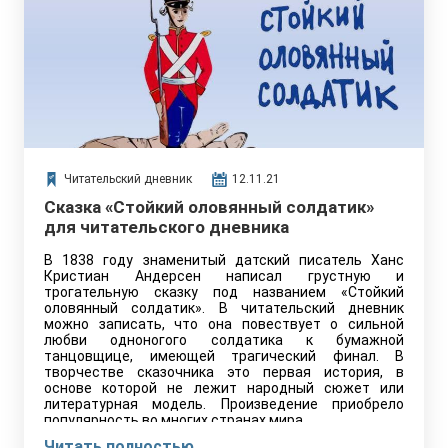
Читательский дневник
12.11.21
Сказка «Стойкий оловянный солдатик»
для читательского дневника
В 1838 году знаменитый датский писатель Ханс
Кристиан Андерсен написал грустную и
трогательную сказку под названием «Стойкий
оловянный солдатик». В читательский дневник
можно записать, что она повествует о сильной
любви одноногого солдатика к бумажной
танцовщице, имеющей трагический финал. В
творчестве сказочника это первая история, в
основе которой не лежит народный сюжет или
литературная модель. Произведение приобрело
популярность во многих странах мира.
Читать полностью