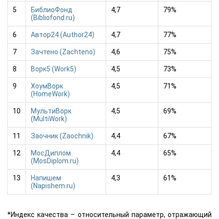
5
БиблиоФонд
4,7
79%
(Bibliofond.ru)
6
Автор24 (Author24)
4,7
77%
7
Зачтено (Zachteno)
4,6
75%
8
Ворк5 (Work5)
4,5
73%
9
ХоумВорк
4,5
71%
(HomeWork)
10
МультиВорк
4,5
69%
(MultiWork)
11
Заочник (Zaochnik)
4,4
67%
12
МосДиплом
4,4
65%
(MosDiplom.ru)
13
Напишем
4,3
61%
(Napishem.ru)
*Индекс качества – относительный параметр, отражающий