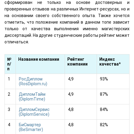
сформирован не только на основе достоверных и
проверенных отзывов на различных Интернет-ресурсах, но и
на основании своего собственного опыта. Также хочется
отметить, что положение компаний в данном топе зависит
только от качества выполнения именно магистерских
диссертаций. На другие студенческие работы рейтинг может
отличаться.
№
Название компании
Рейтинг
Индекс
п/
компании
качества*
п
1
РосДиплом
4,9
93%
(RosDiplom.ru)
2
ДипломТайм
4,9
87%
(DiplomTime)
3
ДипломСервис
4,8
84%
(DiplomService)
4
БиСмартер
4,8
82%
(BeSmarter)