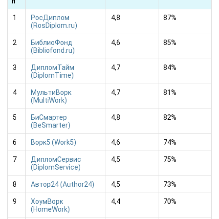
п
1
РосДиплом
4,8
87%
(RosDiplom.ru)
2
БиблиоФонд
4,6
85%
(Bibliofond.ru)
3
ДипломТайм
4,7
84%
(DiplomTime)
4
МультиВорк
4,7
81%
(MultiWork)
5
БиСмартер
4,8
82%
(BeSmarter)
6
Ворк5 (Work5)
4,6
74%
7
ДипломСервис
4,5
75%
(DiplomService)
8
Автор24 (Author24)
4,5
73%
9
ХоумВорк
4,4
70%
(HomeWork)