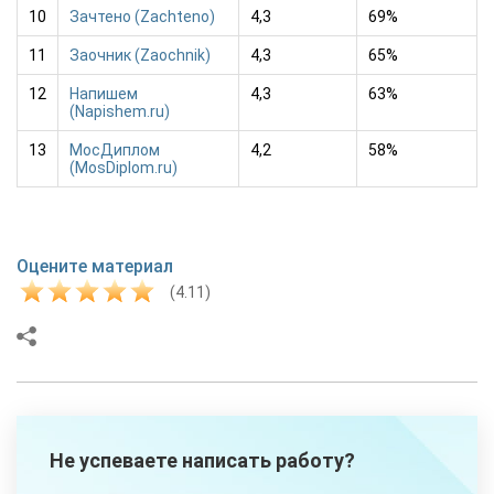
10
Зачтено (Zachteno)
4,3
69%
11
Заочник (Zaochnik)
4,3
65%
12
Напишем
4,3
63%
(Napishem.ru)
13
МосДиплом
4,2
58%
(MosDiplom.ru)
Оцените материал
(4.11)
Не успеваете написать работу?