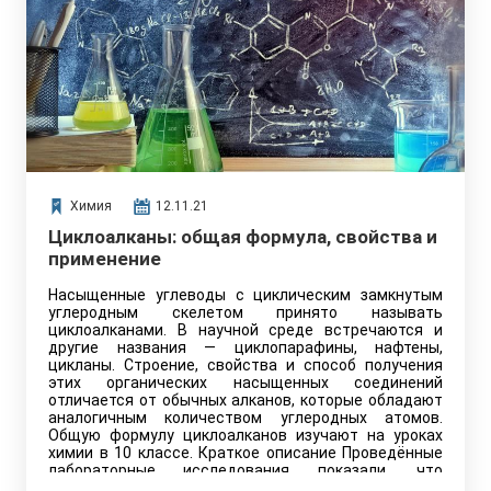
Химия
12.11.21
Циклоалканы: общая формула, свойства и
применение
Насыщенные углеводы с циклическим замкнутым
углеродным скелетом принято называть
циклоалканами. В научной среде встречаются и
другие названия — циклопарафины, нафтены,
цикланы. Строение, свойства и способ получения
этих органических насыщенных соединений
отличается от обычных алканов, которые обладают
аналогичным количеством углеродных атомов.
Общую формулу циклоалканов изучают на уроках
химии в 10 классе. Краткое описание Проведённые
лабораторные исследования показали, что
циклоалканы обладают таким…