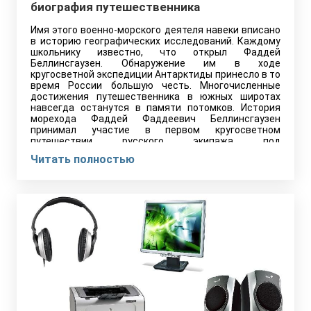
биография путешественника
Имя этого военно-морского деятеля навеки вписано
в историю географических исследований. Каждому
школьнику известно, что открыл Фаддей
Беллинсгаузен. Обнаружение им в ходе
кругосветной экспедиции Антарктиды принесло в то
время России большую честь. Многочисленные
достижения путешественника в южных широтах
навсегда останутся в памяти потомков. История
морехода Фаддей Фаддеевич Беллинсгаузен
принимал участие в первом кругосветном
путешествии русского экипажа под
командованием…
Читать полностью