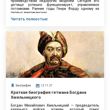
производством недорогих моделей. Сегодня его
детище успешно функционирует, управляемое
потомками. Ранние годы Генри Форду одному из
первых американских…
Читать полностью
Биографии
12.11.21
Краткая биография гетмана Богдана
Хмельницкого
Богдан Михайлович Хмельницкий — предводитель
казачьего войска, атаман, который помог