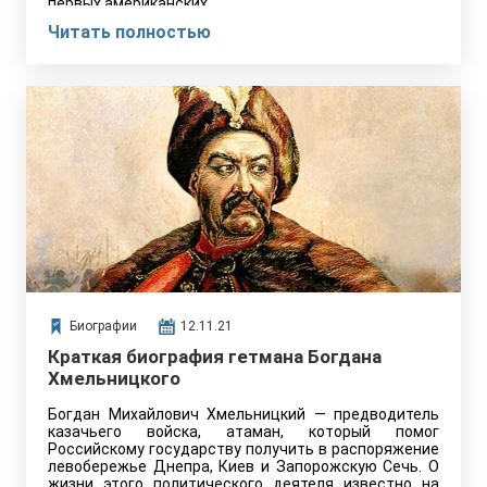
первых американских…
Читать полностью
Биографии
12.11.21
Краткая биография гетмана Богдана
Хмельницкого
Богдан Михайлович Хмельницкий — предводитель
казачьего войска, атаман, который помог
Российскому государству получить в распоряжение
левобережье Днепра, Киев и Запорожскую Сечь. О
жизни этого политического деятеля известно на