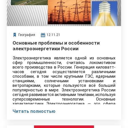
География
12.11.21
Основные проблемы и особенности
электроэнергетики России
Электроэнергетика является одной из основных
сфер промышленности, считаясь локомотивом
всего производства в России. Генерация киловатт-
часов сегодня осуществляется различными
способами, в том числе крупными ГЭС, ядерными
станциями, солнечными установками и
ветропарками, которые пользуются всё большей
популярностью в мире. Электроэнергетика России
сегодня развивается активными темпами, используя
суперсовременные технологии. Основные
характеристики Электроэнергетика — это сфера
народного хозяйства, которая отвечает за
Читать полностью
производство и…