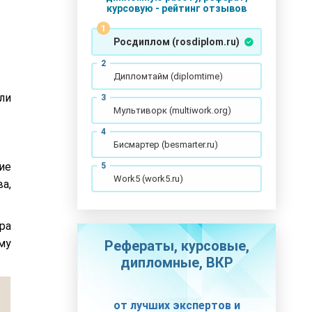
курсовую - рейтинг отзывов
Росдиплом (rosdiplom.ru)
Дипломтайм (diplomtime)
ли
Мультиворк (multiwork.org)
Бисмартер (besmarter.ru)
ие
Work5 (work5.ru)
а,
ра
му
Рефераты, курсовые,
дипломные, ВКР
от лучших экспертов и