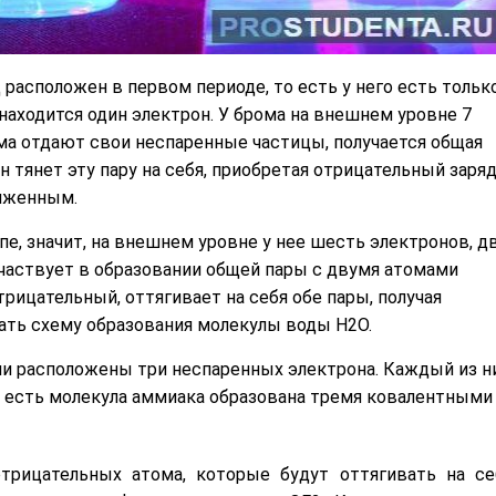
расположен в первом периоде, то есть у него есть тольк
находится один электрон. У брома на внешнем уровне 7
ома отдают свои неспаренные частицы, получается общая
н тянет эту пару на себя, приобретая отрицательный заряд
ряженным.
ппе, значит, на внешнем уровне у нее шесть электронов, д
частвует в образовании общей пары с двумя атомами
рицательный, оттягивает на себя обе пары, получая
сать схему образования молекулы воды H2O.
ли расположены три неспаренных электрона. Каждый из н
о есть молекула аммиака образована тремя ковалентными
трицательных атома, которые будут оттягивать на се