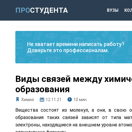
ПРО
СТУДЕНТА
ВУЗЫ
КО
Не хватает времени написать работу?
Доверьте это профессионалам.
Виды связей между химич
образования
Химия
12.11.21
10 мин.
Вещества состоят из молекул, а они, в свою 
образования таких связей зависят от типа м
электроны, находящиеся на внешнем уровне атомо