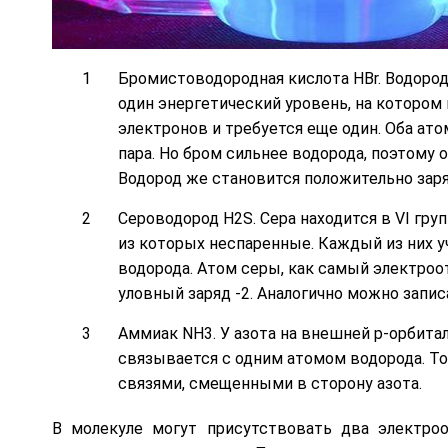
Бромистоводородная кислота HBr. Водород 
один энергетический уровень, на котором 
электронов и требуется еще один. Оба ат
пара. Но бром сильнее водорода, поэтому о
Водород же становится положительно за
Сероводород H2S. Сера находится в VI гру
из которых неспаренные. Каждый из них у
водорода. Атом серы, как самый электроот
уловный заряд -2. Аналогично можно запи
Аммиак NH3. У азота на внешней р-орбита
связывается с одним атомом водорода. Т
связями, смещенными в сторону азота.
В молекуле могут присутствовать два электроо