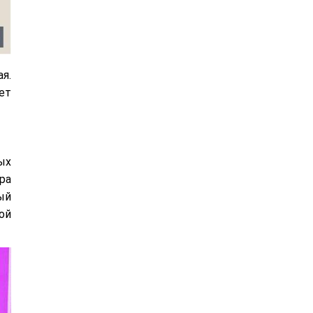
я.
ет
ых
ра
ый
ой