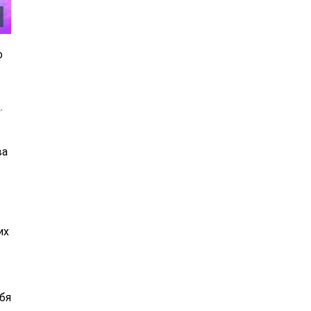
о
.
ва
их
бя