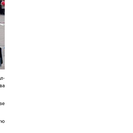
л-
ва
ве
ую