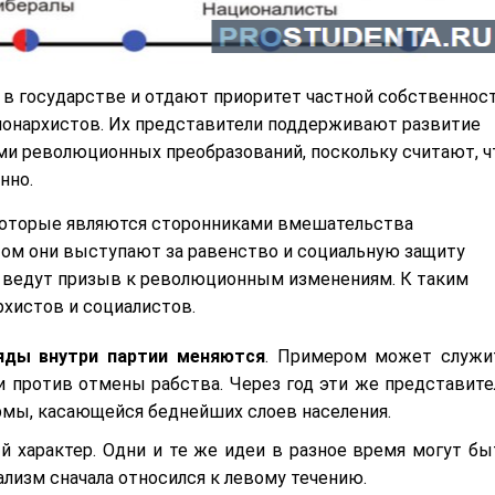
в государстве и отдают приоритет частной собственност
 монархистов. Их представители поддерживают развитие
ми революционных преобразований, поскольку считают, ч
нно.
 которые являются сторонниками вмешательства
том они выступают за равенство и социальную защиту
ни ведут призыв к революционным изменениям. К таким
рхистов и социалистов.
ляды внутри партии меняются
. Примером может служи
и против отмены рабства. Через год эти же представите
мы, касающейся беднейших слоев населения.
й характер. Одни и те же идеи в разное время могут бы
лизм сначала относился к левому течению.