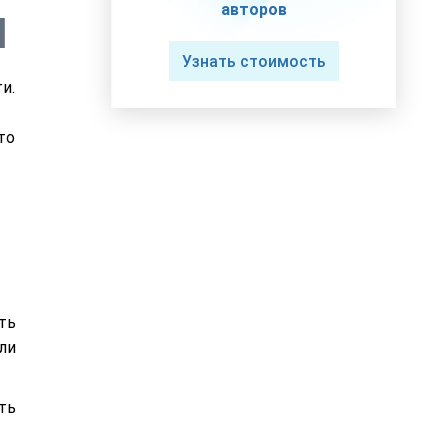
авторов
Узнать стоимость
и.
то
ть
ли
ть