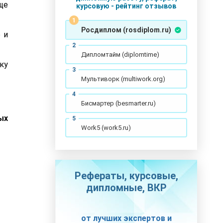
ще
курсовую - рейтинг отзывов
Росдиплом (rosdiplom.ru)
 и
Дипломтайм (diplomtime)
ку
Мультиворк (multiwork.org)
Бисмартер (besmarter.ru)
ых
Work5 (work5.ru)
Рефераты, курсовые,
дипломные, ВКР
от лучших экспертов и