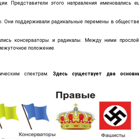
и. Представители этого направления именовались е
цы. Они поддерживали радикальные перемены в обществе
ились консерваторы и радикалы. Между ними прослой
межуточное положение.
тическим спектрам.
Здесь существует два основн