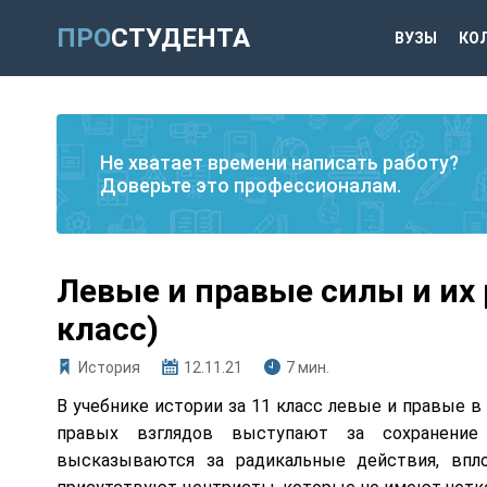
ПРО
СТУДЕНТА
ВУЗЫ
КО
Не хватает времени написать работу?
Доверьте это профессионалам.
Левые и правые силы и их 
класс)
История
12.11.21
7 мин.
В учебнике истории за 11 класс левые и правые 
правых взглядов выступают за сохранение 
высказываются за радикальные действия, вп