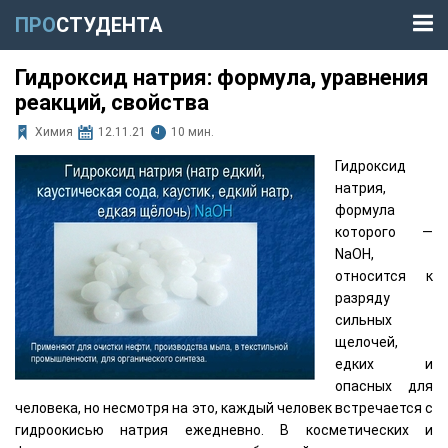
ПРО
СТУДЕНТА
Гидроксид натрия: формула, уравнения
реакций, свойства
Химия
12.11.21
10 мин.
Гидроксид
натрия,
формула
которого —
NaOH,
относится к
разряду
сильных
щелочей,
едких и
опасных для
человека, но несмотря на это, каждый человек встречается с
гидроокисью натрия ежедневно. В косметических и