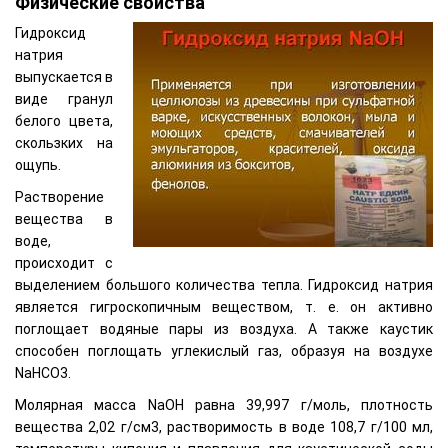
Физические свойства
Гидроксид
натрия
выпускается в
виде гранул
белого цвета,
скользких на
ощупь.
Растворение
вещества в
воде,
происходит с
выделением большого количества тепла. Гидроксид натрия
является гигроскопичным веществом, т. е. он активно
поглощает водяные пары из воздуха. А также каустик
способен поглощать углекислый газ, образуя на воздухе
NaНCO3.
Молярная масса NaOH равна 39,997 г/моль, плотность
вещества 2,02 г/см3, растворимость в воде 108,7 г/100 мл,