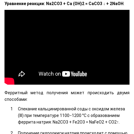
Уравнение реакции: Na2CО3 + Са (ОН)2 = CaCО3 ↓ + 2NaOH
.
Ферритный метод получения может происходить двумя
способами:
Спекание кальцинированной соды с оксидом железа
(III) при температуре 1100−1200 °C с образованием
феррита натрия: Na2CO3 + Fe2O3 = NaFeO2 + CO2↑.
Получение гидроокиси натрия происходит с помощью