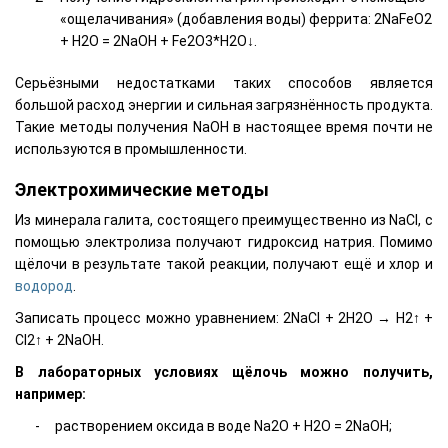
«ощелачивания» (добавления воды) феррита: 2NaFeO2
+ H2O = 2NaOH + Fe2O3*H2O↓.
Серьёзными недостатками таких способов является
большой расход энергии и сильная загрязнённость продукта.
Такие методы получения NaOH в настоящее время почти не
используются в промышленности.
Электрохимические методы
Из минерала галита, состоящего преимущественно из NaCl, с
помощью электролиза получают гидроксид натрия. Помимо
щёлочи в результате такой реакции, получают ещё и хлор и
водород
.
Записать процесс можно уравнением: 2NaCl + 2H2O → H2↑ +
Cl2↑ + 2NaOH.
В лабораторных условиях щёлочь можно получить,
например:
растворением оксида в воде Na2O + H2O = 2NaOH;