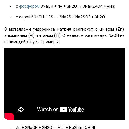
с
фосфором
3NaOH + 4P + 3H2O → 3NaH2PO4 + PH3;
с серой 6NaOH + 3S → 2Na2S + Na2SO3 + 3H2O.
C металлами гидроокись натрия реагирует с цинком (Zn),
алюминием (Al), титаном (Ti). C железом же и медью NaOH не
взаимодействует. Примеры:
Zn + 2NaOH + 2H2O → H2↑ + Na2[Zn (OH)4]