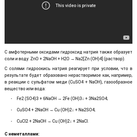
C амфотерными оксидами гидроксид натрия также образует
соли и воду: ZnO + 2NaOH + H2O → Na2[Zn (OH)4] (раствор).
C солями гидроокись натрия реагирует при условии, что в
результате будет образовано нерастворимое как, например,
в реакции с сульфатом меди (CuSO4 + NaOH), газообразное
вещество или вода:
Fe2 (SO4)3 + 6NaOH → 2Fe (OH)3↓ + 3Na2SO4;
CuSO4 + 2NaOH → Cu (OH)2↓ + Na2SO4;
CuCl2 + 2NaOH → Cu (OH)2↓ + 2NaCl.
C неметаллами: