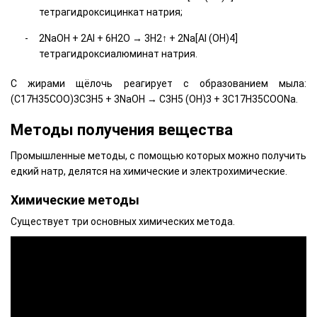
тетрагидроксицинкат натрия;
2NaOH + 2Al + 6H2O → 3H2↑ + 2Na[Al (OH)4]
тетрагидроксиалюминат натрия.
C жирами щёлочь реагирует с образованием мыла:
(C17H35COO)3C3H5 + 3NaOH → C3H5 (OH)3 + 3C17H35COONa.
Методы получения вещества
Промышленные методы, с помощью которых можно получить
едкий натр, делятся на химические и электрохимические.
Химические методы
Существует три основных химических метода.