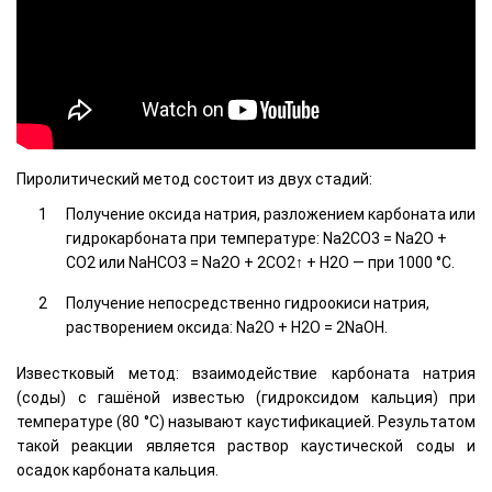
Пиролитический метод состоит из двух стадий:
Получение оксида натрия, разложением карбоната или
гидрокарбоната при температуре: Na2CO3 = Na2O +
CO2 или NaНCO3 = Na2O + 2CO2↑ + Н2О — при 1000 °C.
Получение непосредственно гидроокиси натрия,
растворением оксида: Na2O + H2O = 2NaOH.
Известковый метод: взаимодействие карбоната натрия
(соды) с гашёной известью (гидроксидом кальция) при
температуре (80 °C) называют каустификацией. Результатом
такой реакции является раствор каустической соды и
осадок карбоната кальция.