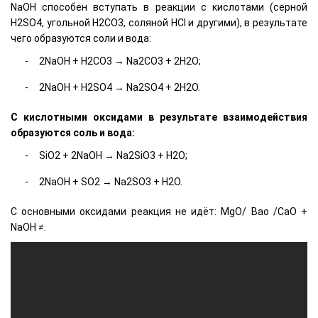
NaOH способен вступать в реакции с кислотами (серной
H2SO4, угольной H2CO3, соляной HCl и другими), в результате
чего образуются соли и вода:
2NaOH + H2CO3 → Na2СO3 + 2H2O;
2NaOH + H2SO4 → Na2SO4 + 2H2O.
С кислотными оксидами в результате взаимодействия
образуются соль и вода:
SiO2 + 2NaOH → Na2SiO3 + H2O;
2NaOH + SO2 → Na2SO3 + H2O.
C основными оксидами реакция не идёт: MgO/ Bao /CaO +
NaOH ≠.