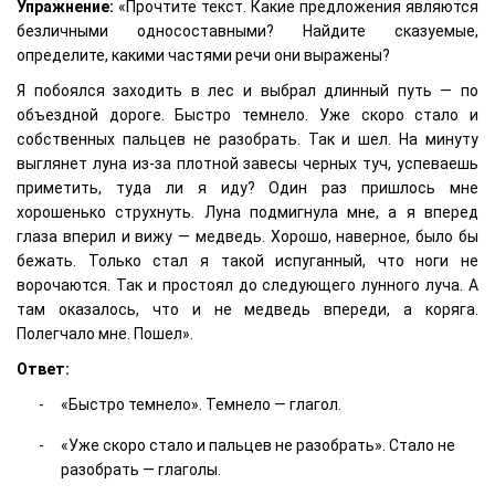
Упражнение:
«Прочтите текст. Какие предложения являются
безличными односоставными? Найдите сказуемые,
определите, какими частями речи они выражены?
Я побоялся заходить в лес и выбрал длинный путь — по
объездной дороге. Быстро темнело. Уже скоро стало и
собственных пальцев не разобрать. Так и шел. На минуту
выглянет луна из-за плотной завесы черных туч, успеваешь
приметить, туда ли я иду? Один раз пришлось мне
хорошенько струхнуть. Луна подмигнула мне, а я вперед
глаза вперил и вижу — медведь. Хорошо, наверное, было бы
бежать. Только стал я такой испуганный, что ноги не
ворочаются. Так и простоял до следующего лунного луча. А
там оказалось, что и не медведь впереди, а коряга.
Полегчало мне. Пошел».
Ответ:
«Быстро темнело». Темнело — глагол.
«Уже скоро стало и пальцев не разобрать». Стало не
разобрать — глаголы.