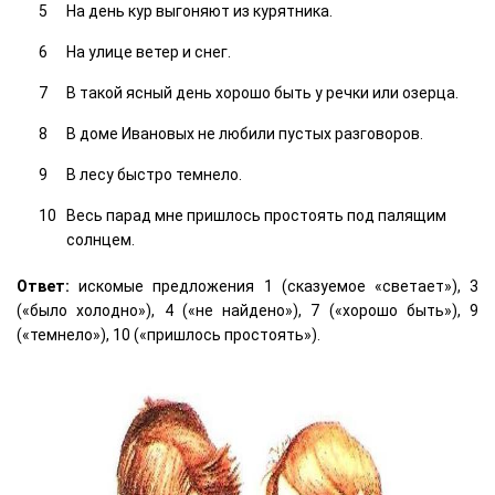
На день кур выгоняют из курятника.
На улице ветер и снег.
В такой ясный день хорошо быть у речки или озерца.
В доме Ивановых не любили пустых разговоров.
В лесу быстро темнело.
Весь парад мне пришлось простоять под палящим
солнцем.
Ответ:
искомые предложения 1 (сказуемое «светает»), 3
(«было холодно»), 4 («не найдено»), 7 («хорошо быть»), 9
(«темнело»), 10 («пришлось простоять»).