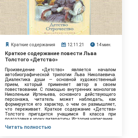
Краткие содержания
12.11.21
14 мин.
Краткое содержание повести Льва
Толстого «Детство»
Произведение «Детство» является началом
автобиографической трилогии Льва Николаевича.
Диалектика души — основной художественный
прием, который применяет автор в своем
повествовании. С помощью внутренних монологов
Николеньки Иртеньева, основного действующего
персонажа, читатель может наблюдать, как
формируется его характер, о чем он размышляет,
что переживает. Краткое содержание «Детства»
Толстого пригодится учащимся 8 класса при
подготовке к уроку литературы. История написания…
Читать полностью