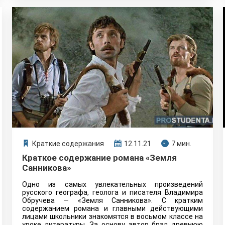
Краткие содержания
12.11.21
7 мин.
Краткое содержание романа «Земля
Санникова»
Одно из самых увлекательных произведений
русского географа, геолога и писателя Владимира
Обручева — «Земля Санникова». С кратким
содержанием романа и главными действующими
лицами школьники знакомятся в восьмом классе на
уроке литературы. За основу автор брал древнюю