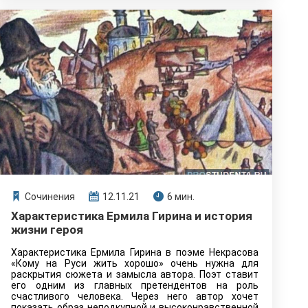
Сочинения
12.11.21
6 мин.
Характеристика Ермила Гирина и история
жизни героя
Характеристика Ермила Гирина в поэме Некрасова
«Кому на Руси жить хорошо» очень нужна для
раскрытия сюжета и замысла автора. Поэт ставит
его одним из главных претендентов на роль
счастливого человека. Через него автор хочет
показать образ неподкупной и высоконравственной