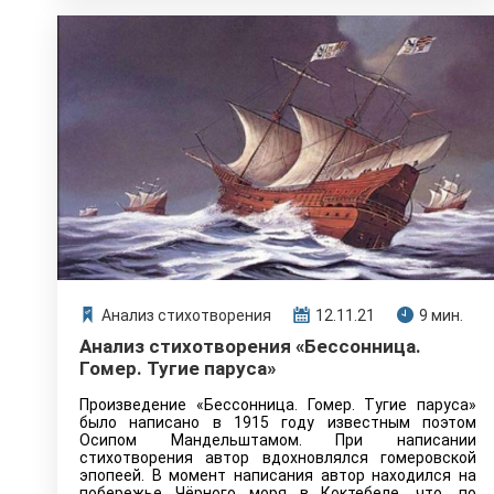
Анализ стихотворения
12.11.21
9 мин.
Анализ стихотворения «Бессонница.
Гомер. Тугие паруса»
Произведение «Бессонница. Гомер. Тугие паруса»
было написано в 1915 году известным поэтом
Осипом Мандельштамом. При написании
стихотворения автор вдохновлялся гомеровской
эпопеей. В момент написания автор находился на
побережье Чёрного моря в Коктебеле, что, по