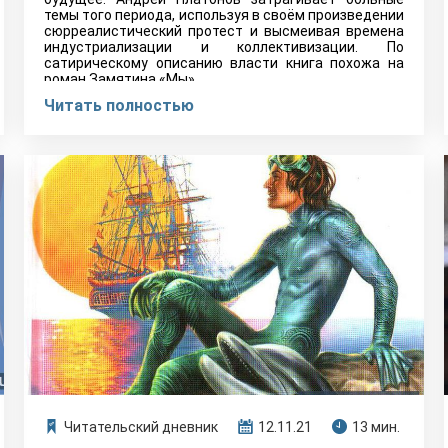
темы того периода, используя в своём произведении
сюрреалистический протест и высмеивая времена
индустриализации и коллективизации. По
сатирическому описанию власти книга похожа на
роман Замятина «Мы».
Читать полностью
Читательский дневник
12.11.21
13 мин.