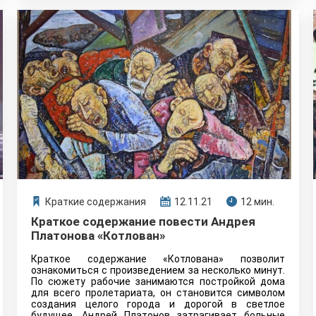
Краткие содержания
12.11.21
12 мин.
Краткое содержание повести Андрея
Платонова «Котлован»
Краткое содержание «Котлована» позволит
ознакомиться с произведением за несколько минут.
По сюжету рабочие занимаются постройкой дома
для всего пролетариата, он становится символом
создания целого города и дорогой в светлое
будущее. Андрей Платонов затрагивает больные