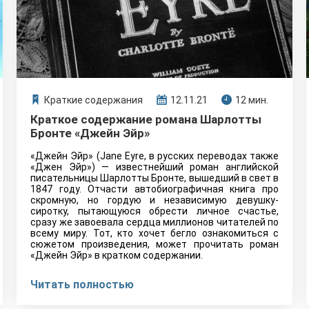
Краткие содержания
12.11.21
12 мин.
Краткое содержание романа Шарлотты
Бронте «Джейн Эйр»
«Джейн Эйр» (Jane Eyre, в русских переводах также
«Джен Эйр») — известнейший роман английской
писательницы Шарлотты Бронте, вышедший в свет в
1847 году. Отчасти автобиографичная книга про
скромную, но гордую и независимую девушку-
сиротку, пытающуюся обрести личное счастье,
сразу же завоевала сердца миллионов читателей по
всему миру. Тот, кто хочет бегло ознакомиться с
сюжетом произведения, может прочитать роман
«Джейн Эйр» в кратком содержании.
Читать полностью