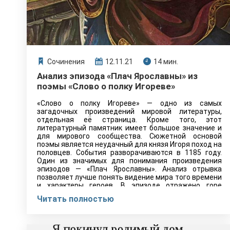
Сочинения
12.11.21
14 мин.
Анализ эпизода «Плач Ярославны» из
поэмы «Слово о полку Игореве»
«Слово о полку Игореве» — одно из самых
загадочных произведений мировой литературы,
отдельная её страница. Кроме того, этот
литературный памятник имеет большое значение и
для мирового сообщества. Сюжетной основой
поэмы является неудачный для князя Игоря поход на
половцев. События разворачиваются в 1185 году.
Один из значимых для понимания произведения
эпизодов — «Плач Ярославны». Анализ отрывка
позволяет лучше понять видение мира того времени
и характеры героев. В эпизоде отражено горе
женщины,…
Читать полностью