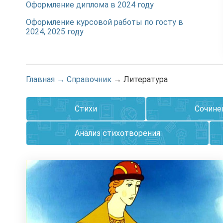
Оформление диплома в 2024 году
Оформление курсовой работы по госту в
2024, 2025 году
Главная
→
Справочник
→
Литература
Стихи
Сочине
Анализ стихотворения