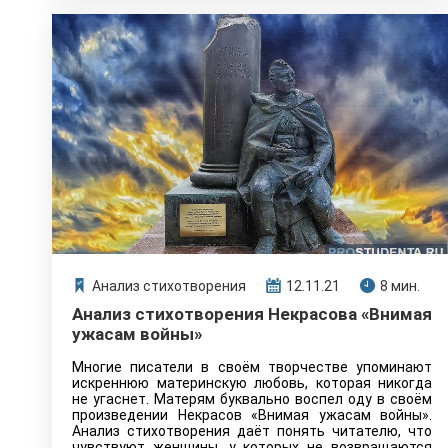
Анализ стихотворения
12.11.21
8 мин.
Анализ стихотворения Некрасова «Внимая
ужасам войны»
Многие писатели в своём творчестве упоминают
искреннюю материнскую любовь, которая никогда
не угаснет. Матерям буквально воспел оду в своём
произведении Некрасов «Внимая ужасам войны».
Анализ стихотворения даёт понять читателю, что
чувствуют женщины, у которых не возвращаются