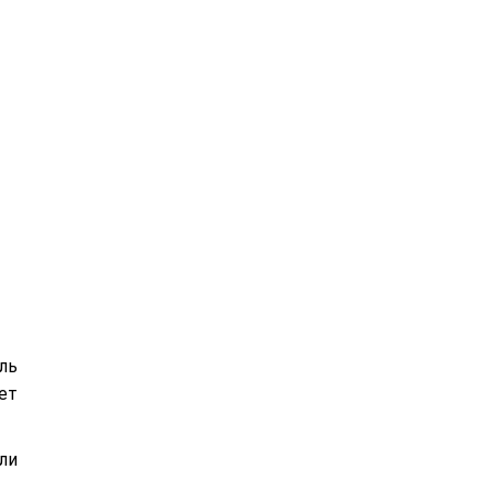
ль
ет
ли