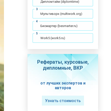
Дипломтайм (diplomtime)
Мультиворк (multiwork.org)
Бисмартер (besmarter.ru)
Work5 (work5.ru)
Рефераты, курсовые,
дипломные, ВКР
от лучших экспертов и
авторов
Узнать стоимость