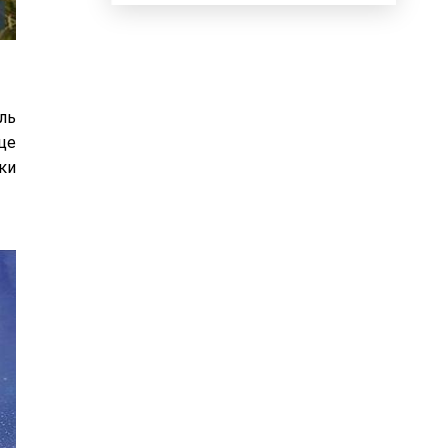
ль
це
ки