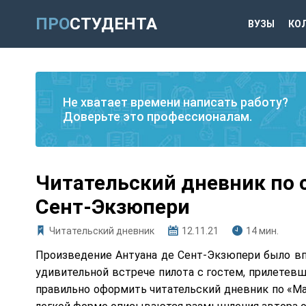
ПРО
СТУДЕНТА
ВУЗЫ
КО
Не хватает времени написать работу?
Доверьте это профессионалам.
Читательский дневник по 
Сент-Экзюпери
Читательский дневник
12.11.21
14 мин.
Произведение Антуана де Сент-Экзюпери было впе
удивительной встрече пилота с гостем, прилетев
правильно оформить читательский дневник по «Ма