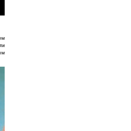
ем
ли
ым