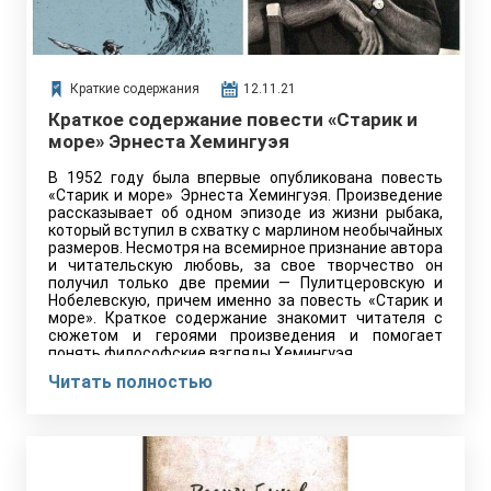
Краткие содержания
12.11.21
Краткое содержание повести «Старик и
море» Эрнеста Хемингуэя
В 1952 году была впервые опубликована повесть
«Старик и море» Эрнеста Хемингуэя. Произведение
рассказывает об одном эпизоде из жизни рыбака,
который вступил в схватку с марлином необычайных
размеров. Несмотря на всемирное признание автора
и читательскую любовь, за свое творчество он
получил только две премии — Пулитцеровскую и
Нобелевскую, причем именно за повесть «Старик и
море». Краткое содержание знакомит читателя с
сюжетом и героями произведения и помогает
понять философские взгляды Хемингуэя,…
Читать полностью