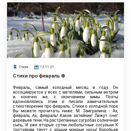
Стихи
12.11.21
Cтихи про февраль ❄️
Февраль, самый холодный месяц в году. Он
ассоциируется у всех с метелями, сильным ветром
и, конечно же, с окончанием зимы. Поэты
вдохновлялись этим и писали замечательные
стихотворения про февраль. Стихи о холодной поре
Вы можете прочитать ниже. М. Заигралина - Ах,
февраль Ах, февраль! Каков затейник! Лижут снег
деревьев тени, На растрепанных сугробах солнечная
сыпь, И уже вторые сутки любопытные сосульки К
тротуарам тянут с крыши мокрые носы! Воробьев