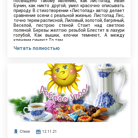
посвящено такому явлению, как листопад. Иван
Бунин, как никто другой, умел красочно описывать
природу. В стихотворении «Листопад» автор делает
сравнение осени с реальной жизнью. Листопад Лес,
точно терем расписной, Лиловый, золотой, багряный,
Веселой, пестрою стеной Стоит над светлою
поляной. Березы желтою резьбой Блестят в лазури
голубой, Как вышки, елочки темнеют, А между
кленами синеют То там,…
Читать полностью
Стихи
12.11.21