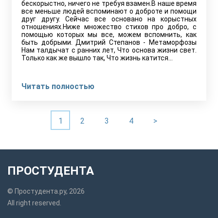
бескорыстно, ничего не требуя взамен.В наше время
все меньше людей вспоминают о доброте и помощи
друг другу. Сейчас все основано на корыстных
отношениях.Ниже множество стихов про добро, с
помощью которых мы все, можем вспомнить, как
быть добрыми. Дмитрий Степанов - Метаморфозы
Нам талдычат с ранних лет, Что основа жизни свет.
Только как же вышло так, Что жизнь катится…
Читать полностью
1
2
3
4
>
ПРОСТУДЕНТА
© Простудента.ру, 2026
All right reserved.