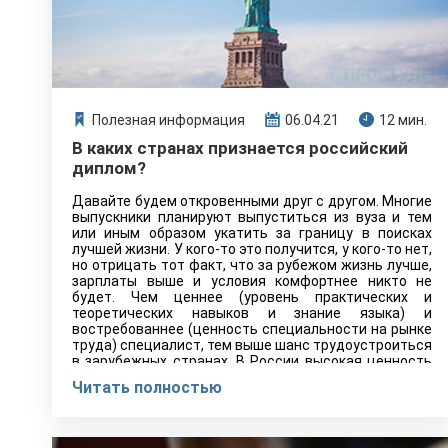
Полезная информация
06.04.21
12 мин.
В каких странах признается российский
диплом?
Давайте будем откровенными друг с другом. Многие
выпускники планируют выпуститься из вуза и тем
или иным образом укатить за границу в поисках
лучшей жизни. У кого-то это получится, у кого-то нет,
но отрицать тот факт, что за рубежом жизнь лучше,
зарплаты выше и условия комфортнее никто не
будет. Чем ценнее (уровень практических и
теоретических навыков и знание языка) и
востребованнее (ценность специальности на рынке
труда) специалист, тем выше шанс трудоустроиться
в зарубежных странах. В России высокая ценность
дипломов вузов запада и востока, а вот в той же
Читать полностью
Японии, Великобритании или США, условия гораздо
более жесткие. Сегодня мы с вами поговорим о том в
каких странах котируется диплом о высшем
образовании Российской Федерации, а также