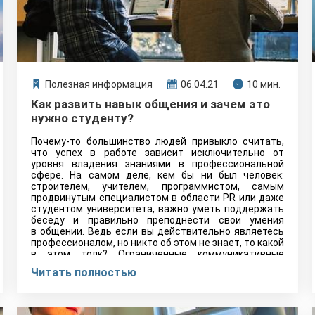
Полезная информация
06.04.21
10 мин.
Как развить навык общения и зачем это
нужно студенту?
Почему-то большинство людей привыкло считать,
что успех в работе зависит исключительно от
уровня владения знаниями в профессиональной
сфере. На самом деле, кем бы ни был человек:
строителем, учителем, программистом, самым
продвинутым специалистом в области PR или даже
студентом университета, важно уметь поддержать
беседу и правильно преподнести свои умения
в общении. Ведь если вы действительно являетесь
профессионалом, но никто об этом не знает, то какой
в этом толк? Ограниченные коммуникативные
навыки значительно сокращают размер вашего
Читать полностью
окружения и разнообразие преимуществ, которые
вы могли бы получить,
будучи общительным человеком. Так как достичь
полной свободы в общении и почему это так важно