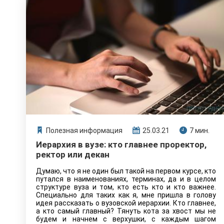
постараемся ответить на основные вопросы,
которые могут возникнуть у вас.
Полезная информация
25.03.21
7 мин.
Иерархия в вузе: кто главнее проректор,
ректор или декан
Думаю, что я не один был такой на первом курсе, кто
путался в наименованиях, терминах, да и в целом
структуре вуза и том, кто есть кто и кто важнее.
Специально для таких как я, мне пришла в голову
идея рассказать о вузовской иерархии. Кто главнее,
а кто самый главный? Тянуть кота за хвост мы не
будем и начнем с верхушки, с каждым шагом