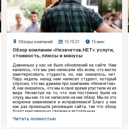
Обзоры компаний
15.10.21
15 мин.
Обзор компании «Незачетов.НЕТ»: услуги,
стоимость, плюсы и минусы
Давненько у нас не было обновлений на сайте. Нам
казалось, что мы уже написали обо всём, что могло
заинтересовать студента, но, как оказалось, нет.
Пару недель назад нам написал студент, который
спросил, что мы думаем про компанию «Незачетов».
И, как оказалось, что мы в своё время упустили их из
вида. Несмотря на то, что они постоянно были на
слуху, мы как-то не написали на них обзор. Мы за это
искренне извиняемся и исправляемся! Благо у них
как раз произошла реновация сайта, так что обзор
будет максимально свежим и актуальным.
Читать полностью