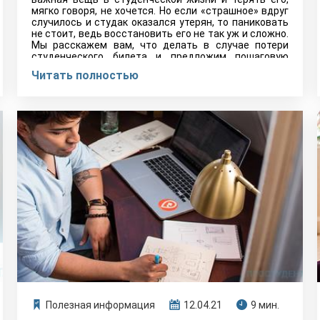
мягко говоря, не хочется. Но если «страшное» вдруг
случилось и студак оказался утерян, то паниковать
не стоит, ведь восстановить его не так уж и сложно.
Мы расскажем вам, что делать в случае потери
студенческого билета и предложим пошаговую
инструкцию для восстановления.
Читать полностью
Полезная информация
12.04.21
9 мин.