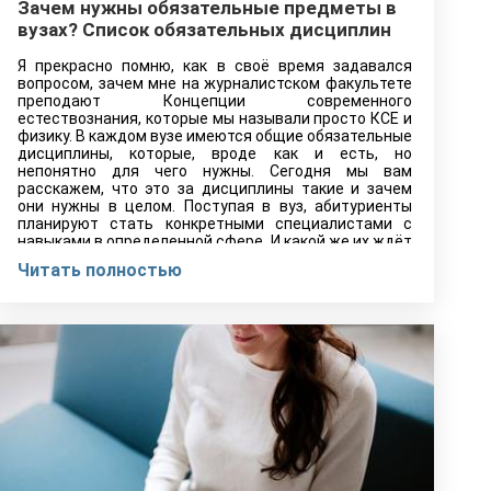
Зачем нужны обязательные предметы в
вузах? Список обязательных дисциплин
Я прекрасно помню, как в своё время задавался
вопросом, зачем мне на журналистском факультете
преподают Концепции современного
естествознания, которые мы называли просто КСЕ и
физику. В каждом вузе имеются общие обязательные
дисциплины, которые, вроде как и есть, но
непонятно для чего нужны. Сегодня мы вам
расскажем, что это за дисциплины такие и зачем
они нужны в целом. Поступая в вуз, абитуриенты
планируют стать конкретными специалистами с
навыками в определенной сфере. И какой же их ждёт
шок, когда на первых курсах их встречает ряд
Читать полностью
дисциплин, повторяющих школьную программу, едва
её дополняя. После такого нетрудно разочароваться
сначала в вузе, а узнав, что такое везде, то и во всей
системе высшего образования.