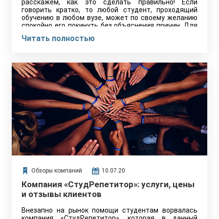
расскажем, как это сделать правильно! Если
говорить кратко, то любой студент, проходящий
обучению в любом вузе, может по своему желанию
спокойно его покинуть без объяснения причин. Для
этого ему понадобится написать заявления на имя
Читать полностью
ректора по образцу, который хранится в деканате.
Обзоры компаний
10.07.20
Компания «СтудРепетитор»: услуги, цены
и отзывы клиентов
Внезапно на рынок помощи студентам ворвалась
компания «СтудРепетитор», которая в данный