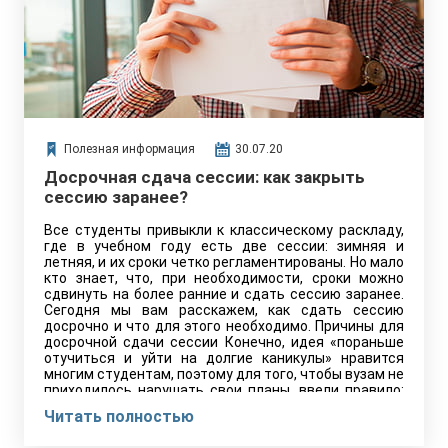
Полезная информация
30.07.20
Досрочная сдача сессии: как закрыть
сессию заранее?
Все студенты привыкли к классическому раскладу,
где в учебном году есть две сессии: зимняя и
летняя, и их сроки четко регламентированы. Но мало
кто знает, что, при необходимости, сроки можно
сдвинуть на более ранние и сдать сессию заранее.
Сегодня мы вам расскажем, как сдать сессию
досрочно и что для этого необходимо. Причины для
досрочной сдачи сессии Конечно, идея «пораньше
отучиться и уйти на долгие каникулы» нравится
многим студентам, поэтому для того, чтобы вузам не
приходилось нарушать свои планы, ввели правило:
«Досрочная сдача сессии возможна лишь при
Читать полностью
наличии у студента веской причины для этого».
Какие же причины считаются вескими?