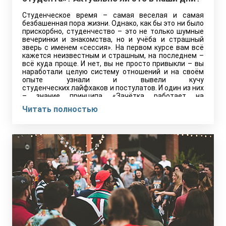
Студенческое время – самая веселая и самая
безбашенная пора жизни. Однако, как бы это ни было
прискорбно, студенчество – это не только шумные
вечеринки и знакомства, но и учёба и страшный
зверь с именем «сессия». На первом курсе вам всё
кажется неизвестным и страшным, на последнем –
всё куда проще. И нет, вы не просто привыкли – вы
наработали целую систему отношений и на своём
опыте узнали и вывели кучу
студенческих лайфхаков и постулатов. И один из них
– знание принципа «Зачётка работает на
студента». Что это за принцип, актуален ли он, как и
Читать полностью
почему он работает в наши дни? Давайте
разбираться!