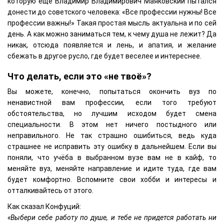
которую ещё Владимир Владимирович Маяковский пытался
донести до советского человека: «Все профессии нужны! Все
профессии важны!» Такая простая мысль актуальна и по сей
день. А как можно заниматься тем, к чему душа не лежит? Да
никак, отсюда появляется и лень, и апатия, и желание
сбежать в другое русло, где будет веселее и интереснее.
Что делать, если это «не твоё»?
Вы можете, конечно, попытаться окончить вуз по
ненавистной вам профессии, если того требуют
обстоятельства, но лучшим исходом будет смена
специальности. В этом нет ничего постыдного или
неправильного. Не так страшно ошибиться, ведь куда
страшнее не исправить эту ошибку в дальнейшем. Если вы
поняли, что учёба в выбранном вузе вам не в кайф, то
меняйте вуз, меняйте направление и идите туда, где вам
будет комфортно. Вспомните свои хобби и интересы и
отталкивайтесь от этого.
Как сказал Конфуций:
«Выбери себе работу по душе, и тебе не придется работать ни