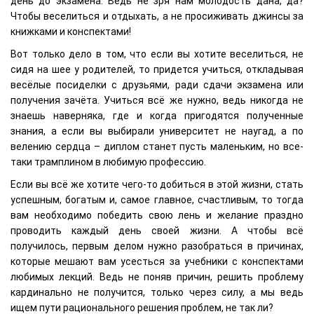
день до экзамена. Ведь не зря нам молодость дана, да?
Чтобы веселиться и отдыхать, а не просиживать джинсы за
книжками и конспектами!
Вот только дело в том, что если вы хотите веселиться, не
сидя на шее у родителей, то придется учиться, откладывая
весёлые посиделки с друзьями, ради сдачи экзамена или
получения зачёта. Учиться всё же нужно, ведь никогда не
знаешь наверняка, где и когда пригодятся полученные
знания, а если вы выбирали университет не наугад, а по
велению сердца – диплом станет пусть маленьким, но все-
таки трамплином в любимую профессию.
Если вы всё же хотите чего-то добиться в этой жизни, стать
успешным, богатым и, самое главное, счастливым, то тогда
вам необходимо победить свою лень и желание праздно
проводить каждый день своей жизни. А чтобы всё
получилось, первым делом нужно разобраться в причинах,
которые мешают вам усесться за учебники с конспектами
любимых лекций. Ведь не поняв причин, решить проблему
кардинально не получится, только через силу, а мы ведь
ищем пути рационального решения проблем, не так ли?