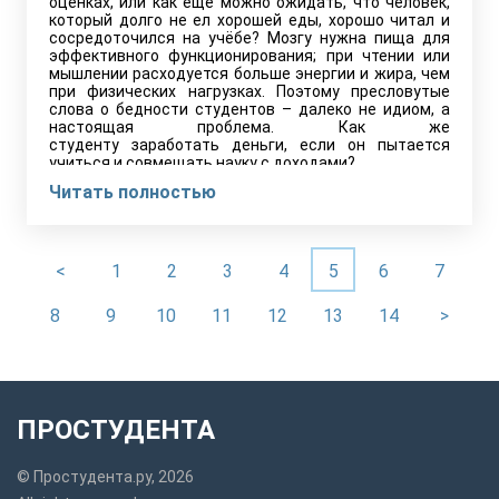
оценках, или как еще можно ожидать, что человек,
который долго не ел хорошей еды, хорошо читал и
сосредоточился на учёбе? Мозгу нужна пища для
эффективного функционирования; при чтении или
мышлении расходуется больше энергии и жира, чем
при физических нагрузках. Поэтому пресловутые
слова о бедности студентов – далеко не идиом, а
настоящая проблема. Как же
студенту заработать деньги, если он пытается
учиться и совмещать науку с доходами?
Читать полностью
<
1
2
3
4
5
6
7
8
9
10
11
12
13
14
>
ПРОСТУДЕНТА
© Простудента.ру, 2026