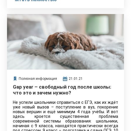
значит?
Полезная информация
21.01.21
Gap year – свободный год после школы:
что это и зачем нужно?
Не успели школьники справиться с ЕГЭ, как их ждёт
уже новый вызов – поступление в вуз, покорение
новых вершин и ещё минимум 4 года учёбы. И вот
здесь кроется существенная проблема
современной системы образования: школьники,
начиная с 9 класса, находятся практически всегда
под стрессом. 9 класс – подготовка и сдача ОГЭ, 10