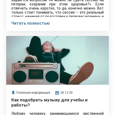
задаются вопросом: «А можно ли сдать сессию на
пятерки, сохранив при этом здоровье?». Если
отвечать очень коротко, то да, конечно можно. Вот
только стоит понимать, что сессия – это реальный
стресс, начиная от подготовки к первому экзамену, и
заканчивая сдачей последнего предмета. И этот
Читать полностью
стресс может сыграть с организмом студента злую
шутку, часто бывает так, что он влияет на
адекватное восприятие информации и процесс
запоминания. Ну, и где стресс, там и проблемы со
здоровьем: страдают волосы, кожа, вес. А здоровье
для студента очень важно! Думаю, не стоит
объяснять почему.
Полезная информация
28.12.20
Как подобрать музыку для учебы и
работы?
Любому человеку, занимающемуся умственной