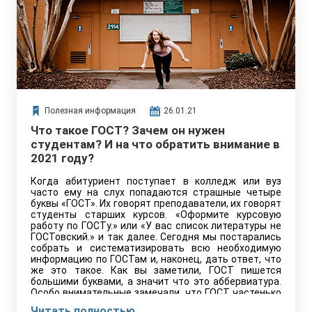
Полезная информация
26.01.21
Что такое ГОСТ? Зачем он нужен
студентам? И на что обратить внимание в
2021 году?
Когда абитуриент поступает в колледж или вуз
часто ему на слух попадаются страшные четыре
буквы «ГОСТ». Их говорят преподаватели, их говорят
студенты старших курсов. «Оформите курсовую
работу по ГОСТу.» или «У вас список литературы не
ГОСТовский.» и так далее. Сегодня мы постарались
собрать и систематизировать всю необходимую
информацию по ГОСТам и, наконец, дать ответ, что
же это такое. Как вы заметили, ГОСТ пишется
большими буквами, а значит что это аббервиатура.
Особо внимательные замечали, что ГОСТ частенько
мелькает на продуктах и не только. И всё же что это
Читать полностью