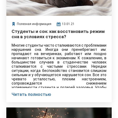
Полезная информация
13.01.21
Студенты и сон: как восстановить режим
сна в условиях стресса?
Многие студенты часто сталкиваются с проблемами
нарушения сна. Иногда они пренебрегают им:
пропадают на вечеринках, работают или поздно
начинают готовиться к экзаменам. К сожалению, в
большинстве случаев в студенчестве человек
сталкивается с частыми стрессами. Нередки
ситуации, когда беспокойство становится слишком
сильным и у обучающегося нарушается сон. Все это
чревато усталостью, плохим настроением,
сопровождается снижением
успеваемости студента и потерей здоровья. Чтобы
этого не произошло, следует не только
Читать полностью
придерживаться нормы ночного отдыха, но и
правильно распоряжаться своим временем днем.