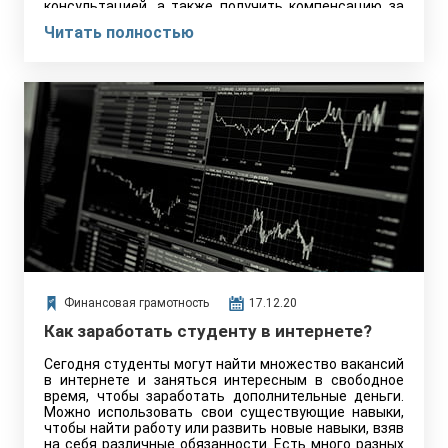
консультацией, а также получить компенсацию за
расходы и «выпадающие» доходы относительно
Читать полностью
льгот и стипендий.
Финансовая грамотность
17.12.20
Как заработать студенту в интернете?
Сегодня студенты могут найти множество вакансий
в интернете и заняться интересным в свободное
время, чтобы заработать дополнительные деньги.
Можно использовать свои существующие навыки,
чтобы найти работу или развить новые навыки, взяв
на себя различные обязанности. Есть много разных