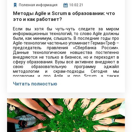
Полезная информация
10.02.21
Методы Agile и Scrum в образовании: что
это и как работает?
Если вы хотя бы чуть-чуть следите за миром
информационных технологий, то слово Agile должны
были, как минимум, слышать. В последние годы про
Agile-технологии частенько упоминает Герман Греф –
председатель правления «Сбербанка России».
Данные технологические новшества постепенно
внедряются не только в бизнесе, но и переходят в
сферу образования. Вузы всё активнее внедряют в
свою образовательную программу эджайл
методологии и скрам-подходы. Сегодня мы
поговорим и про Agile, и про Scrum, а также
постараемся наглядно показать их отличия от
Читать полностью
традиционных методик образования. И в качестве
примера рассмотрим как их в 2021 году применяют,
и какой результат они приносят.