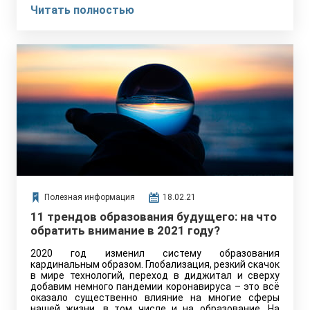
опытом. И также мне хочется, чтобы в обществе
Читать полностью
поскорее развился коллективный иммунитет,
открылись границы, начали разрешать музыкальные
фестивали и так далее. В общем, хочу внести свой
вклад в доброе дело, в которое верю всей душой.
Полезная информация
18.02.21
11 трендов образования будущего: на что
обратить внимание в 2021 году?
2020 год изменил систему образования
кардинальным образом. Глобализация, резкий скачок
в мире технологий, переход в диджитал и сверху
добавим немного пандемии коронавируса – это всё
оказало существенно влияние на многие сферы
нашей жизни, в том числе и на образование. На