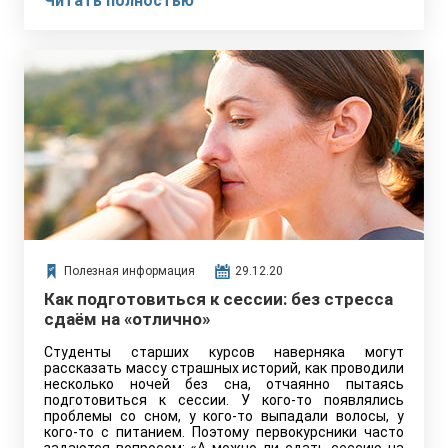
Читать полностью
праздничные дни, сделаем всё возможное, чтобы не
возникало никаких проблем с учёбой, поэтому вы
можете обращаться к нам за помощью в любое
время! Мы любим, ценим и дорожим каждым нашим
читателем, каждым нашим клиентам и благодарим
вас за то, что были с нами в этот тяжёлый год!
Полезная информация
29.12.20
Как подготовиться к сессии: без стресса
сдаём на «отлично»
Студенты старших курсов наверняка могут
рассказать массу страшных историй, как проводили
несколько ночей без сна, отчаянно пытаясь
подготовиться к сессии. У кого-то появлялись
проблемы со сном, у кого-то выпадали волосы, у
кого-то с питанием. Поэтому первокурсники часто