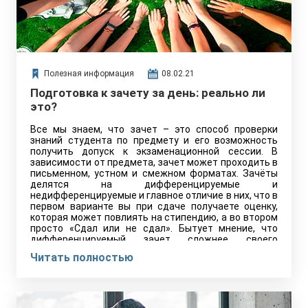
Полезная информация
08.02.21
Подготовка к зачету за день: реально ли
это?
Все мы знаем, что зачет – это способ проверки
знаний студента по предмету и его возможность
получить допуск к экзаменационной сессии. В
зависимости от предмета, зачет может проходить в
письменном, устном и смежном форматах. Зачёты
делятся на дифференцируемые и
недифференцируемые и главное отличие в них, что в
первом варианте вы при сдаче получаете оценку,
которая может повлиять на стипендию, а во втором
просто «Сдал или не сдал». Бытует мнение, что
дифференцируемый зачет сложнее своего
недифференцируемого аналога, но на самом деле
Читать полностью
всё довольно условно. Зачёт по высшей математике
на лингвистическом факультете одинаково сложный
с оценкой и без.