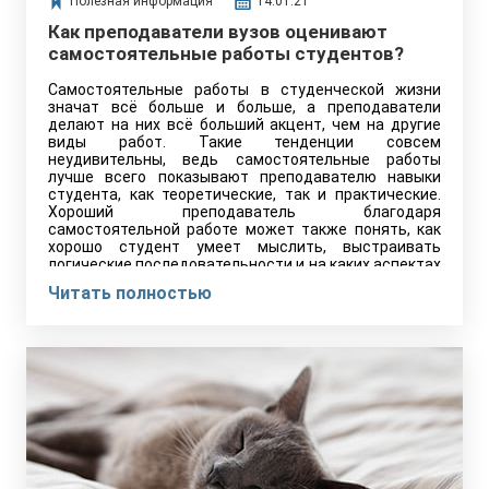
Полезная информация
14.01.21
Как преподаватели вузов оценивают
самостоятельные работы студентов?
Самостоятельные работы в студенческой жизни
значат всё больше и больше, а преподаватели
делают на них всё больший акцент, чем на другие
виды работ. Такие тенденции совсем
неудивительны, ведь самостоятельные работы
лучше всего показывают преподавателю навыки
студента, как теоретические, так и практические.
Хороший преподаватель благодаря
самостоятельной работе может также понять, как
хорошо студент умеет мыслить, выстраивать
логические последовательности и на каких аспектах
обучения стоит сделать акцент, чтобы
Читать полностью
обучающийся раскрылся в полной мере.