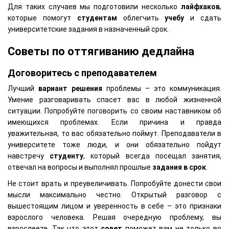
Для таких случаев мы подготовили несколько
лайфхаков
,
которые помогут
студентам
облегчить
учебу
и сдать
университетские задания в назначенный срок.
Советы по оттягиванию дедлайна
Договоритесь с преподавателем
Лучший
вариант
решения
проблемы – это коммуникация.
Умение разговаривать спасет вас в любой жизненной
ситуации. Попробуйте поговорить со своим наставником об
имеющихся проблемах. Если причина и правда
уважительная, то вас обязательно поймут. Преподаватели в
университете тоже люди, и они обязательно пойдут
навстречу
студенту
, который всегда посещал занятия,
отвечал на вопросы и выполнял прошлые
задания в срок
.
Не стоит врать и преувеличивать. Попробуйте донести свои
мысли максимально честно. Открытый разговор с
вышестоящим лицом и уверенность в себе – это признаки
взрослого человека. Решая очередную проблему, вы
взрослеете. Так что этот
совет
поможет вам не только во