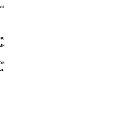
и,
не
ми
ой
ые