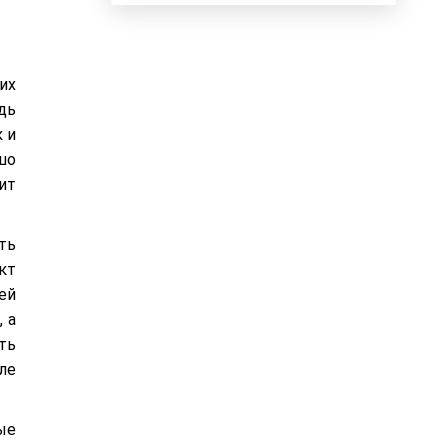
их
дь
 и
шо
ит
ть
кт
ей
 а
ть
ле
ые