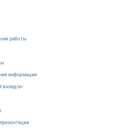
ские работы
ты
ения информации
й вклад/a>
ы
 презентации