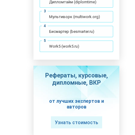
Дипломтайм (diplomtime)
Мультиворк (multiwork.org)
Бисмартер (besmarter.ru)
Work5 (work5.ru)
Рефераты, курсовые,
дипломные, ВКР
от лучших экспертов и
авторов
Узнать стоимость