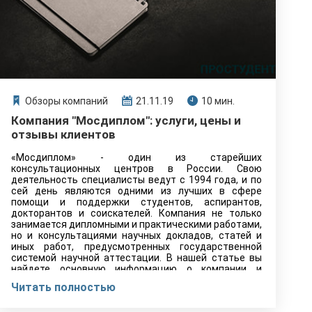
Обзоры компаний
21.11.19
10 мин.
Компания "Мосдиплом": услуги, цены и
отзывы клиентов
«Мосдиплом» - один из старейших
консультационных центров в России. Свою
деятельность специалисты ведут с 1994 года, и по
сей день являются одними из лучших в сфере
помощи и поддержки студентов, аспирантов,
докторантов и соискателей. Компания не только
занимается дипломными и практическими работами,
но и консультациями научных докладов, статей и
иных работ, предусмотренных государственной
системой научной аттестации. В нашей статье вы
найдете основную информацию о компании и
узнаете, что думают о ней клиенты.
Читать полностью