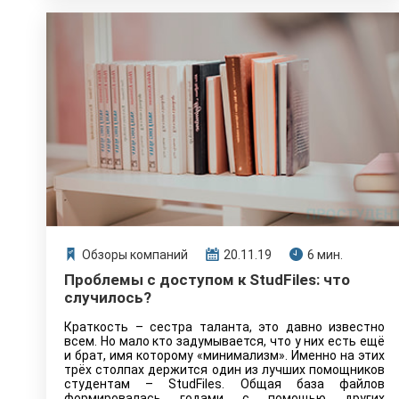
Обзоры компаний
20.11.19
6 мин.
Проблемы с доступом к StudFiles: что
случилось?
Краткость – сестра таланта, это давно известно
всем. Но мало кто задумывается, что у них есть ещё
и брат, имя которому «минимализм». Именно на этих
трёх столпах держится один из лучших помощников
студентам – StudFiles. Общая база файлов
формировалась годами с помощью других