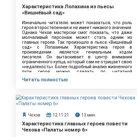
Характеристика Лопахина из пьесы
«Вишнёвый сад»
Изначально читателю может показаться, что роль
героя второстепенная и не имеет никакого значения.
Однако Чехов мастерски смог показать, что даже
молчаливый персонаж может стать одним из
главных героев. Так произошло в пьесе «Вишнёвый
сад» с Лопахиным. Характеристика героя в
произведении является гениальным ходом
писателя. Он вытаскивает в центр внимания
ограниченного купца, который сам не отрицает свою
«недалёкость». Более подробный анализ жизненного
пути героя можно сделать по цитатной
характеристике.
Читать полностью
Чехов
12.11.21
13 мин.
Характеристика главных героев повести
Чехова «Палаты номер 6»