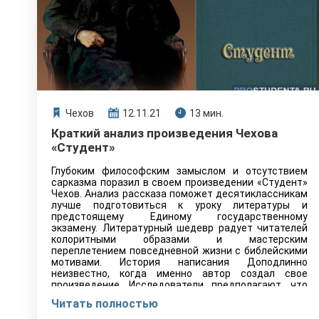
Чехов
12.11.21
13 мин.
Краткий анализ произведения Чехова
«Студент»
Глубоким философским замыслом и отсутствием
сарказма поразил в своем произведении «Студент»
Чехов. Анализ рассказа поможет десятиклассникам
лучше подготовиться к уроку литературы и
предстоящему Единому государственному
экзамену. Литературный шедевр радует читателей
колоритными образами и мастерским
переплетением повседневной жизни с библейскими
мотивами. История написания Доподлинно
неизвестно, когда именно автор создал свое
произведение. Исследователи предполагают, что
рассказ был опубликован сразу…
Читать полностью