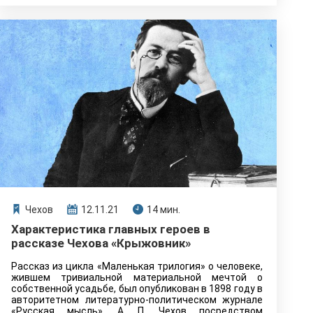
Чехов
12.11.21
14 мин.
Характеристика главных героев в
рассказе Чехова «Крыжовник»
Рассказ из цикла «Маленькая трилогия» о человеке,
жившем тривиальной материальной мечтой о
собственной усадьбе, был опубликован в 1898 году в
авторитетном литературно-политическом журнале
«Русская мысль». А. П. Чехов посредством