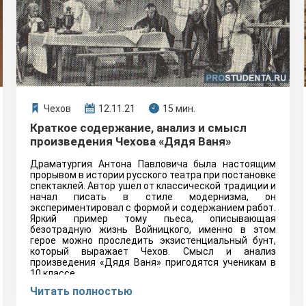
Чехов
12.11.21
15 мин.
Краткое содержание, анализ и смысл
произведения Чехова «Дядя Ваня»
Драматургия Антона Павловича была настоящим
прорывом в истории русского театра при постановке
спектаклей. Автор ушел от классической традиции и
начал писать в стиле модернизма, он
экспериментировал с формой и содержанием работ.
Яркий пример тому пьеса, описывающая
безотрадную жизнь Войницкого, именно в этом
герое можно проследить экзистенциальный бунт,
который выражает Чехов. Смысл и анализ
произведения «Дядя Ваня» пригодятся ученикам в
10 классе.
Читать полностью