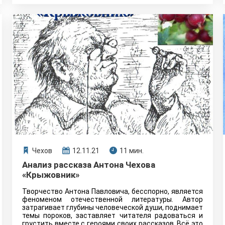
Чехов
12.11.21
11 мин.
Анализ рассказа Антона Чехова
«Крыжовник»
Творчество Антона Павловича, бесспорно, является
феноменом отечественной литературы. Автор
затрагивает глубины человеческой души, поднимает
темы пороков, заставляет читателя радоваться и
грустить вместе с героями своих рассказов. Всё это