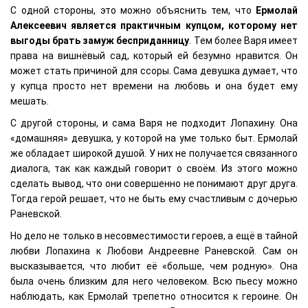
С одной стороны, это можно объяснить тем, что
Ермолай
Алексеевич является практичным купцом, которому нет
выгоды брать замуж бесприданницу
. Тем более Варя имеет
права на вишнёвый сад, который ей безумно нравится. Он
может стать причиной для ссоры. Сама девушка думает, что
у купца просто нет времени на любовь и она будет ему
мешать.
С другой стороны, и сама Варя не подходит Лопахину. Она
«домашняя» девушка, у которой на уме только быт. Ермолай
же обладает широкой душой. У них не получается связанного
диалога, так как каждый говорит о своём. Из этого можно
сделать вывод, что они совершенно не понимают друг друга.
Тогда герой решает, что не быть ему счастливым с дочерью
Раневской.
Но дело не только в несовместимости героев, а ещё в тайной
любви Лопахина к Любови Андреевне Раневской. Сам он
высказывается, что любит её «больше, чем родную». Она
была очень близким для него человеком. Всю пьесу можно
наблюдать, как Ермолай трепетно относится к героине. Он