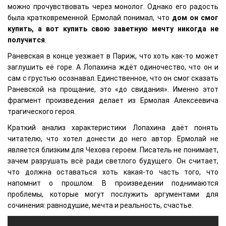
можно прочувствовать через монолог. Однако его радость
была кратковременной. Ермолай понимал, что
дом он смог
купить, а вот купить свою заветную мечту никогда не
получится
.
Раневская в конце уезжает в Париж, что хоть как-то может
заглушить её горе. А Лопахина ждёт одиночество, что он и
сам с грустью осознавал. Единственное, что он смог сказать
Раневской на прощание, это «до свидания». Именно этот
фрагмент произведения делает из Ермолая Алексеевича
трагического героя.
Краткий анализ характеристики Лопахина даёт понять
читателю, что хотел донести до него автор. Ермолай не
является близким для Чехова героем. Писатель не понимает,
зачем разрушать всё ради светлого будущего. Он считает,
что должна оставаться хоть какая-то часть того, что
напомнит о прошлом. В произведении поднимаются
проблемы, которые могут послужить аргументами для
сочинения: равнодушие, мечта и реальность, счастье.