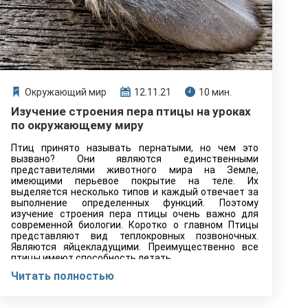
Окружающий мир
12.11.21
10 мин.
Изучение строения пера птицы на уроках
по окружающему миру
Птиц принято называть пернатыми, но чем это
вызвано? Они являются единственными
представителями животного мира на Земле,
имеющими перьевое покрытие на теле. Их
выделяется несколько типов и каждый отвечает за
выполнение определенных функций. Поэтому
изучение строения пера птицы очень важно для
современной биологии. Коротко о главном Птицы
представляют вид теплокровных позвоночных.
Являются яйцекладущими. Преимущественно все
птицы имеют способность летать,…
Читать полностью