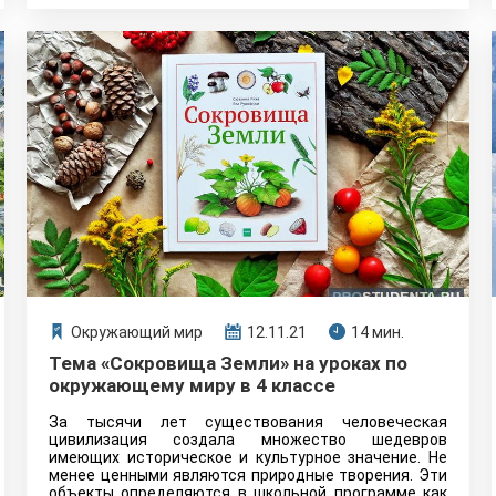
Окружающий мир
12.11.21
14 мин.
Тема «Сокровища Земли» на уроках по
окружающему миру в 4 классе
За тысячи лет существования человеческая
цивилизация создала множество шедевров
имеющих историческое и культурное значение. Не
менее ценными являются природные творения. Эти
объекты определяются в школьной программе как