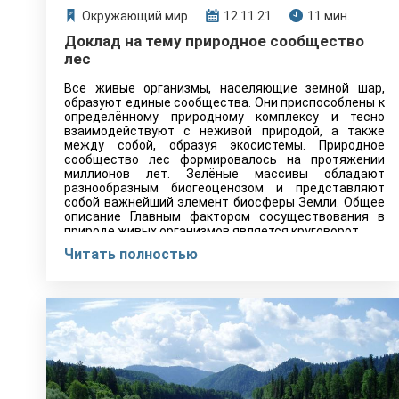
Окружающий мир
12.11.21
11 мин.
Доклад на тему природное сообщество
лес
Все живые организмы, населяющие земной шар,
образуют единые сообщества. Они приспособлены к
определённому природному комплексу и тесно
взаимодействуют с неживой природой, а также
между собой, образуя экосистемы. Природное
сообщество лес формировалось на протяжении
миллионов лет. Зелёные массивы обладают
разнообразным биогеоценозом и представляют
собой важнейший элемент биосферы Земли. Общее
описание Главным фактором сосуществования в
природе живых организмов является круговорот…
Читать полностью