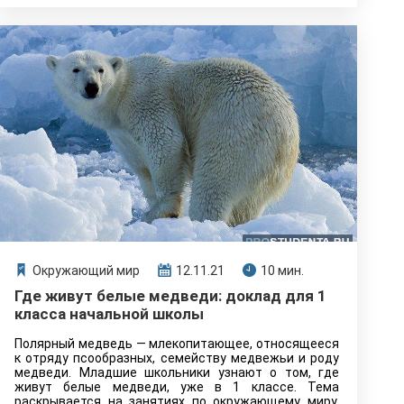
Окружающий мир
12.11.21
10 мин.
Где живут белые медведи: доклад для 1
класса начальной школы
Полярный медведь — млекопитающее, относящееся
к отряду псообразных, семейству медвежьи и роду
медведи. Младшие школьники узнают о том, где
живут белые медведи, уже в 1 классе. Тема
раскрывается на занятиях по окружающему миру.