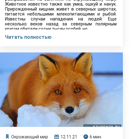
Животное известно также как умка, ошкуй и нанук.
Прирожденный хищник живет в северных широтах,
питается небольшими млекопитающими и рыбой.
Известны случаи нападения на людей. Еще
несколько веков назад за северным полярным
кругом обитали сотни тысяч особей, но…
Читать полностью
Окружающий мир
12.11.21
6 мин.