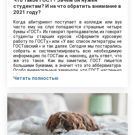
Что такое ГОСТ? Зачем он нужен
студентам? И на что обратить внимание в
2021 году?
Когда абитуриент поступает в колледж или вуз
часто ему на слух попадаются страшные четыре
буквы «ГОСТ». Их говорят преподаватели, их говорят
студенты старших курсов. «Оформите курсовую
работу по ГОСТу.» или «У вас список литературы не
ГОСТовский.» и так далее. Сегодня мы постарались
собрать и систематизировать всю необходимую
информацию по ГОСТам и, наконец, дать ответ, что
же это такое. Как вы заметили, ГОСТ пишется
большими буквами, а значит что это аббервиатура.
Особо внимательные замечали, что ГОСТ частенько
мелькает на продуктах и не только. И всё же что это
Читать полностью
значит?