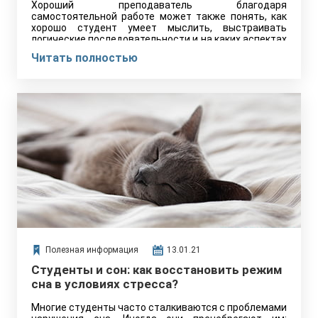
Хороший преподаватель благодаря
самостоятельной работе может также понять, как
хорошо студент умеет мыслить, выстраивать
логические последовательности и на каких аспектах
обучения стоит сделать акцент, чтобы
Читать полностью
обучающийся раскрылся в полной мере.
Полезная информация
13.01.21
Студенты и сон: как восстановить режим
сна в условиях стресса?
Многие студенты часто сталкиваются с проблемами