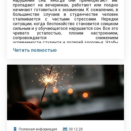
нарушения сна. Иногда они пренебрегают им:
пропадают на вечеринках, работают или поздно
начинают готовиться к экзаменам. К сожалению, в
большинстве случаев в студенчестве человек
сталкивается с частыми стрессами. Нередки
ситуации, когда беспокойство становится слишком
сильным и у обучающегося нарушается сон. Все это
чревато усталостью, плохим настроением,
сопровождается снижением
успеваемости студента и потерей здоровья. Чтобы
этого не произошло, следует не только
Читать полностью
придерживаться нормы ночного отдыха, но и
правильно распоряжаться своим временем днем.
Полезная информация
30.12.20