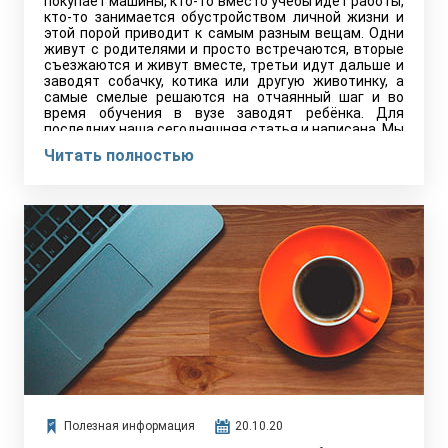
покупает машины, кто-то вместо учёбы идёт работы,
кто-то занимается обустройством личной жизни и
этой порой приводит к самым разным вещам. Одни
живут с родителями и просто встречаются, вторые
съезжаются и живут вместе, третьи идут дальше и
заводят собачку, котика или другую животинку, а
самые смелые решаются на отчаянный шаг и во
время обучения в вузе заводят ребёнка. Для
последних наша сегодняшняя статья и написана. Мы
поговорим о том, как связана беременность и учёба,
Читать полностью
есть ли поблажки для беременных студенток и что
такое академический отпуск?
Полезная информация
20.10.20