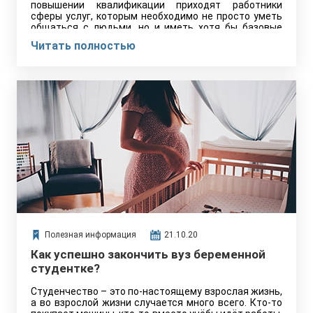
повышении квалификации приходят работники
сферы услуг, которым необходимо не просто уметь
общаться с людьми, но и иметь хотя бы базовые
знания в той или иной сфере. Сотрудники
Читать полностью
технической поддержки в банках и у интернет-
провайдеров, мастера ногтевого сервиса,
строительные бригады и многим другим курсы
пойдут на пользу!
Полезная информация
21.10.20
Как успешно закончить вуз беременной
студентке?
Студенчество – это по-настоящему взрослая жизнь,
а во взрослой жизни случается много всего. Кто-то