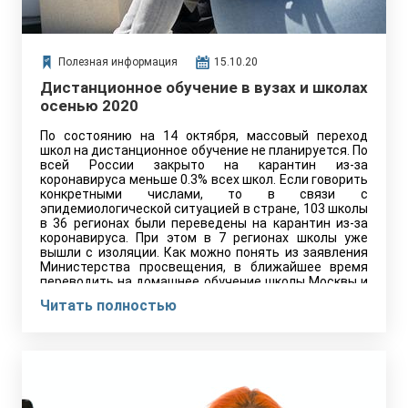
Полезная информация
15.10.20
Дистанционное обучение в вузах и школах
осенью 2020
По состоянию на 14 октября, массовый переход
школ на дистанционное обучение не планируется. По
всей России закрыто на карантин из-за
коронавируса меньше 0.3% всех школ. Если говорить
конкретными числами, то в связи с
эпидемиологической ситуацией в стране, 103 школы
в 36 регионах были переведены на карантин из-за
коронавируса. При этом в 7 регионах школы уже
вышли с изоляции. Как можно понять из заявления
Министерства просвещения, в ближайшее время
переводить на домашнее обучение школы Москвы и
регионов не планируется. Все решения касательно
Читать полностью
карантинных мер принимаются на местах на
основании выводов и рекомендаций врачей-
эпидемиологов. Локальные переводы возможны, но
массово сажать на карантин не собираются.