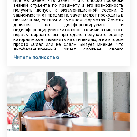
Все мы знаем, что зачет – это способ проверки
знаний студента по предмету и его возможность
получить допуск к экзаменационной сессии. В
зависимости от предмета, зачет может проходить в
письменном, устном и смежном форматах. Зачёты
делятся на дифференцируемые и
недифференцируемые и главное отличие в них, что в
первом варианте вы при сдаче получаете оценку,
которая может повлиять на стипендию, а во втором
просто «Сдал или не сдал». Бытует мнение, что
дифференцируемый зачет сложнее своего
недифференцируемого аналога, но на самом деле
Читать полностью
всё довольно условно. Зачёт по высшей математике
на лингвистическом факультете одинаково сложный
с оценкой и без.