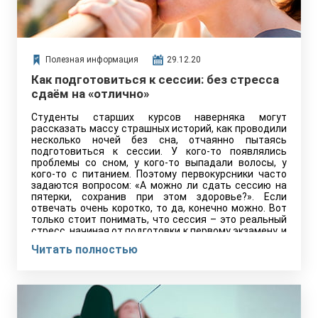
Полезная информация
29.12.20
Как подготовиться к сессии: без стресса
сдаём на «отлично»
Студенты старших курсов наверняка могут
рассказать массу страшных историй, как проводили
несколько ночей без сна, отчаянно пытаясь
подготовиться к сессии. У кого-то появлялись
проблемы со сном, у кого-то выпадали волосы, у
кого-то с питанием. Поэтому первокурсники часто
задаются вопросом: «А можно ли сдать сессию на
пятерки, сохранив при этом здоровье?». Если
отвечать очень коротко, то да, конечно можно. Вот
только стоит понимать, что сессия – это реальный
стресс, начиная от подготовки к первому экзамену, и
заканчивая сдачей последнего предмета. И этот
Читать полностью
стресс может сыграть с организмом студента злую
шутку, часто бывает так, что он влияет на
адекватное восприятие информации и процесс
запоминания. Ну, и где стресс, там и проблемы со
здоровьем: страдают волосы, кожа, вес. А здоровье
для студента очень важно! Думаю, не стоит