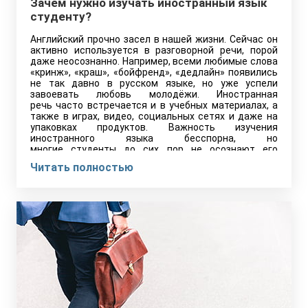
Зачем нужно изучать иностранный язык
студенту?
Английский прочно засел в нашей жизни. Сейчас он
активно используется в разговорной речи, порой
даже неосознанно. Например, всеми любимые слова
«кринж», «краш», «бойфренд», «дедлайн» появились
не так давно в русском языке, но уже успели
завоевать любовь молодёжи. Иностранная
речь часто встречается и в учебных материалах, а
также в играх, видео, социальных сетях и даже на
упаковках продуктов. Важность изучения
иностранного языка бесспорна, но
многие студенты до сих пор не осознают его
значимости. Так для чего все-таки нужен английский
Читать полностью
язык студенту?