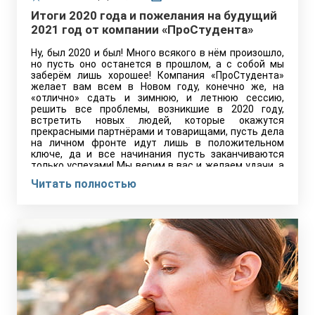
Итоги 2020 года и пожелания на будущий
2021 год от компании «ПроСтудента»
Ну, был 2020 и был! Много всякого в нём произошло,
но пусть оно останется в прошлом, а с собой мы
заберём лишь хорошее! Компания «ПроСтудента»
желает вам всем в Новом году, конечно же, на
«отлично» сдать и зимнюю, и летнюю сессию,
решить все проблемы, возникшие в 2020 году,
встретить новых людей, которые окажутся
прекрасными партнёрами и товарищами, пусть дела
на личном фронте идут лишь в положительном
ключе, да и все начинания пусть заканчиваются
только успехами! Мы верим в вас и желаем удачи, а
если понадобится помощь, то несмотря на
Читать полностью
праздничные дни, сделаем всё возможное, чтобы не
возникало никаких проблем с учёбой, поэтому вы
можете обращаться к нам за помощью в любое
время! Мы любим, ценим и дорожим каждым нашим
читателем, каждым нашим клиентам и благодарим
вас за то, что были с нами в этот тяжёлый год!