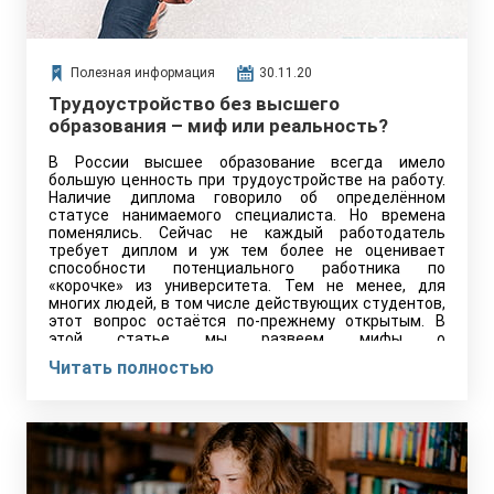
Полезная информация
30.11.20
Трудоустройство без высшего
образования – миф или реальность?
В России высшее образование всегда имело
большую ценность при трудоустройстве на работу.
Наличие диплома говорило об определённом
статусе нанимаемого специалиста. Но времена
поменялись. Сейчас не каждый работодатель
требует диплом и уж тем более не оценивает
способности потенциального работника по
«корочке» из университета. Тем не менее, для
многих людей, в том числе действующих студентов,
этот вопрос остаётся по-прежнему открытым. В
этой статье мы развеем мифы о
трудоустройстве без высшего образования и
Читать полностью
расскажем о том, как устроиться на
работу будучи студентом без опыта.