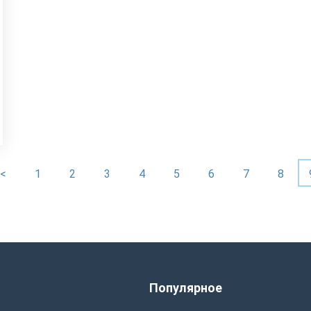
<
1
2
3
4
5
6
7
8
ы
Популярное