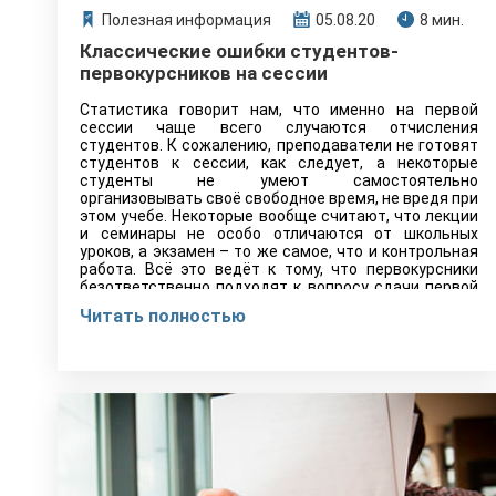
Полезная информация
05.08.20
8 мин.
Классические ошибки студентов-
первокурсников на сессии
Статистика говорит нам, что именно на первой
сессии чаще всего случаются отчисления
студентов. К сожалению, преподаватели не готовят
студентов к сессии, как следует, а некоторые
студенты не умеют самостоятельно
организовывать своё свободное время, не вредя при
этом учебе. Некоторые вообще считают, что лекции
и семинары не особо отличаются от школьных
уроков, а экзамен – то же самое, что и контрольная
работа. Всё это ведёт к тому, что первокурсники
безответственно подходят к вопросу сдачи первой
сессии и часть из них с треском вылетает из вузов.
Читать полностью