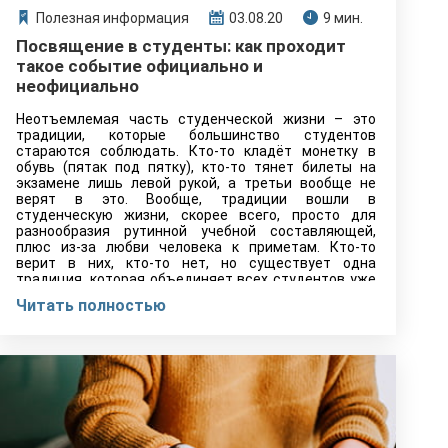
Полезная информация
03.08.20
9 мин.
Посвящение в студенты: как проходит
такое событие официально и
неофициально
Неотъемлемая часть студенческой жизни – это
традиции, которые большинство студентов
стараются соблюдать. Кто-то кладёт монетку в
обувь (пятак под пятку), кто-то тянет билеты на
экзамене лишь левой рукой, а третьи вообще не
верят в это. Вообще, традиции вошли в
студенческую жизни, скорее всего, просто для
разнообразия рутинной учебной составляющей,
плюс из-за любви человека к приметам. Кто-то
верит в них, кто-то нет, но существует одна
традиция, которая объединяет всех студентов уже
многие поколения: посвящение в студенты.
Читать полностью