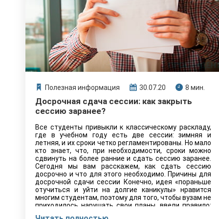
Полезная информация
30.07.20
8 мин.
Досрочная сдача сессии: как закрыть
сессию заранее?
Все студенты привыкли к классическому раскладу,
где в учебном году есть две сессии: зимняя и
летняя, и их сроки четко регламентированы. Но мало
кто знает, что, при необходимости, сроки можно
сдвинуть на более ранние и сдать сессию заранее.
Сегодня мы вам расскажем, как сдать сессию
досрочно и что для этого необходимо. Причины для
досрочной сдачи сессии Конечно, идея «пораньше
отучиться и уйти на долгие каникулы» нравится
многим студентам, поэтому для того, чтобы вузам не
приходилось нарушать свои планы, ввели правило:
«Досрочная сдача сессии возможна лишь при
Читать полностью