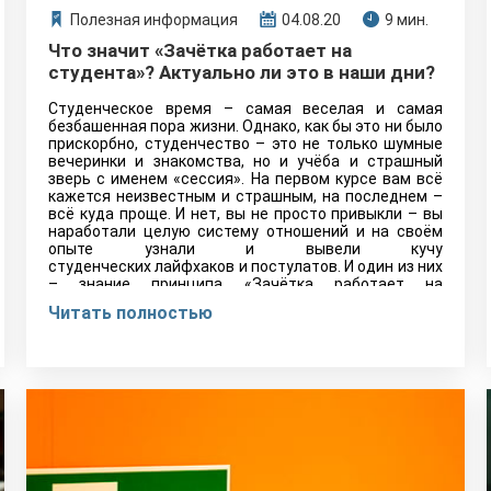
Полезная информация
04.08.20
9 мин.
Что значит «Зачётка работает на
студента»? Актуально ли это в наши дни?
Студенческое время – самая веселая и самая
безбашенная пора жизни. Однако, как бы это ни было
прискорбно, студенчество – это не только шумные
вечеринки и знакомства, но и учёба и страшный
зверь с именем «сессия». На первом курсе вам всё
кажется неизвестным и страшным, на последнем –
всё куда проще. И нет, вы не просто привыкли – вы
наработали целую систему отношений и на своём
опыте узнали и вывели кучу
студенческих лайфхаков и постулатов. И один из них
– знание принципа «Зачётка работает на
студента». Что это за принцип, актуален ли он, как и
Читать полностью
почему он работает в наши дни? Давайте
разбираться!