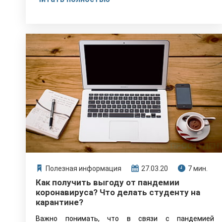
наличии у студента веской причины для этого».
Какие же причины считаются вескими?
Полезная информация
27.03.20
7 мин.
Как получить выгоду от пандемии
коронавируса? Что делать студенту на
карантине?
Важно понимать, что в связи с пандемией