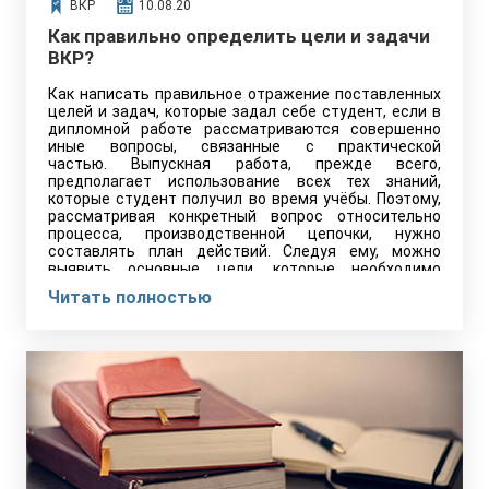
ВКР
10.08.20
Как правильно определить цели и задачи
ВКР?
Как написать правильное отражение поставленных
целей и задач, которые задал себе студент, если в
дипломной работе рассматриваются совершенно
иные вопросы, связанные с практической
частью. Выпускная работа, прежде всего,
предполагает использование всех тех знаний,
которые студент получил во время учёбы. Поэтому,
рассматривая конкретный вопрос относительно
процесса, производственной цепочки, нужно
составлять план действий. Следуя ему, можно
выявить основные цели, которые необходимо
достичь, чтобы сформировать общую задачу.
Читать полностью
Последнее и будет означать, что студент прошёл
все номинальные знания и пошагово достиг
конечной точки.