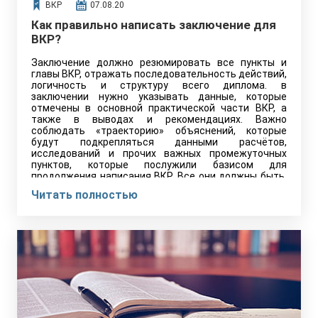
ВКР
07.08.20
Как правильно написать заключение для
ВКР?
Заключение должно резюмировать все пункты и
главы ВКР, отражать последовательность действий,
логичность и структуру всего диплома. в
заключении нужно указывать данные, которые
отмечены в основной практической части ВКР, а
также в выводах и рекомендациях. Важно
соблюдать «траекторию» объяснений, которые
будут подкрепляться данными расчётов,
исследований и прочих важных промежуточных
пунктов, которые послужили базисом для
продолжения написания ВКР. Все они должны быть,
как отправные точки, собраны в одном заключении,
Читать полностью
отражая весь путь анализа, который прошёл
студент.