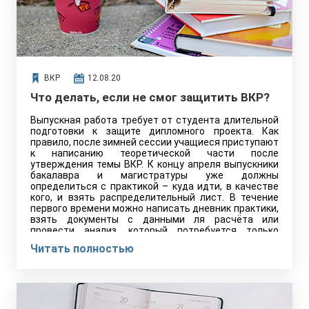
ВКР
12.08.20
Что делать, если не смог защитить ВКР?
Выпускная работа требует от студента длительной
подготовки к защите дипломного проекта. Как
правило, после зимней сессии учащиеся приступают
к написанию теоретической части после
утверждения темы ВКР. К концу апреля выпускники
бакалавра и магистратуры уже должны
определиться с практикой – куда идти, в качестве
кого, и взять распределительный лист. В течение
первого времени можно написать дневник практики,
взять документы с данными ля расчёта или
провести анализ, который потребуется только
расписать во 2-3 главах. Нередко студентам
Читать полностью
приходится отменять важные дела, чтобы успеть
написать ВКР и защититься, но случается и так, что
в день защиты кто-то не пришёл или же
просто провалил её.