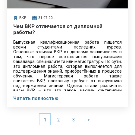
ВКР
31.07.20
Чем ВКР отличается от дипломной
работы?
Выпускная квалификационная работа пишется
всеми студентами последних курсов.
Основные отличия ВКР от диплома заключаются в
том, что первое составляется выпускниками
бакалавра, специалитета или магистратуры. По сути,
это дипломная работа, которая выполняется для
подтверждения знаний, приобретённых в процессе
обучения. Магистерская работа также
считается ВКР, поскольку требует от выпускника
подтверждения знаний. Однако стали различать
виды ВКР – что это такое, какими критериями
каждый из дипломных проектов обладает, – далее в
Читать полностью
статье.
1
2
3
>