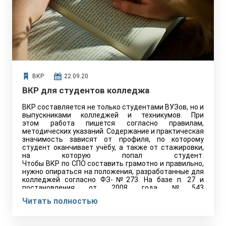
ВКР
22.09.20
ВКР для студентов колледжа
ВКР составляется не только студентами ВУЗов, но и
выпускниками колледжей и техникумов. При
этом работа пишется согласно правилам,
методических указаний. Содержание и практическая
значимость зависят от профиля, по которому
студент оканчивает учёбу, а также от стажировки,
на которую попал студент.
Чтобы ВКР по СПО составить грамотно и правильно,
нужно опираться на положения, разработанные для
колледжей согласно ФЗ-№273. На базе п. 27 и
постановления от 2008 года №543
выпускная работа должна соответствовать
Читать полностью
стандартам ФГОС СПО.