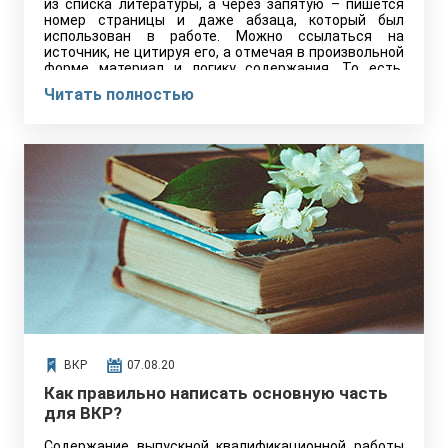
из списка литературы, а через запятую – пишется
номер страницы и даже абзаца, который был
использован в работе. Можно ссылаться на
источник, не цитируя его, а отмечая в произвольной
форме материал и логику содержания. То есть,
чтобы знать, как написать своими словами часть
Читать полностью
книги, нужно прочитать материал, отобразив суть, к
которой пришёл автор.
ВКР
07.08.20
Как правильно написать основную часть
для ВКР?
Содержание выпускной квалификационной работы