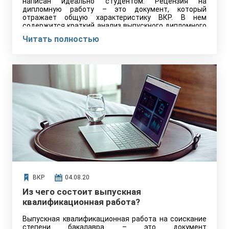
написан идеально студентом. Рецензия на
дипломную работу – это документ, который
отражает общую характеристику ВКР. В нем
содержится краткий анализ выпускного дипломного
проекта. Без него невозможно получить допуск к
Читать полностью
экзаменам и защите
диплома. Рецензия составляется в соответствии с
внутренними требованиями ВУЗа. Также нужно
включить в документ следующие сведения
ВКР
04.08.20
Из чего состоит выпускная
квалификационная работа?
Выпускная квалификационная работа на соискание
степени бакалавра – это документ