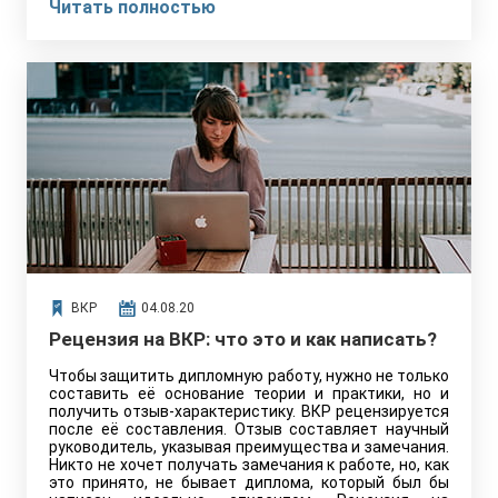
Читать полностью
именно делал студент, какие цели и задачи перед
собой ставил, и какими методами он пользовался.
Основной текст посвящается проблеме, которая
была обозначена студентом и раскрыта полностью.
Здесь также указывается:
ВКР
04.08.20
Рецензия на ВКР: что это и как написать?
Чтобы защитить дипломную работу, нужно не только
составить её основание теории и практики, но и
получить отзыв-характеристику. ВКР рецензируется
после её составления. Отзыв составляет научный
руководитель, указывая преимущества и замечания.
Никто не хочет получать замечания к работе, но, как
это принято, не бывает диплома, который был бы