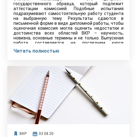
государственного образца, который подлежит
аттестации комиссией. Подобные испытания
подразумевают самостоятельную работу студента
на выбранную тему. Результаты сдаются в
письменной форме в виде дипломной работы, чтобы
оценочная комиссия могла оценить недостатки и
достоинства всех областей ВКР – научность,
новизна, основные термины и не только. Выпускная
работа составляется на последнем курсе
бакалавриата по программам прикладного или
Читать полностью
академического профиля.
ВКР
03.08.20