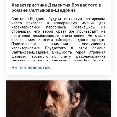
Характеристика Дементия Брудастого в
романе Салтыкова-Щедрина
Салтыков-Щедрин, будучи истинным сатириком,
часто прибегал к «говорящему имени» для
характеристики персонажа. Появившись на
страницах, его герои сразу же производят на
читателей незабываемое впечатление. Не стала
исключением и книга «История одного города».
Пристального внимания заслуживает
характеристика Брудастого в этом романе
Салтыкова-Щедрина. Внешность героя Странная
фамилия восьмого по счёту градоначальника
Глупова восходит к польскому слову brzydki, что
значит…
Читать полностью