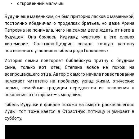
откровенный мальчик.
Будучи еще маленьким, он был приторно ласков с маменькой,
постоянно ябедничал о проделках братьев, но даже Арина
Петровна не понимала, чего на самом деле ждать от него в
будущем. Она боялась Иудушку, чувствуя в его словах
лицемерие. Салтыков-Щедрин создал точную картину
постепенного угасания и гибели рода Головлевых.
История семьи повторяет библейскую притчу о блудном
сыне, только вот отец Степана вовсе не похож на
всепрощающего отца. Автор с самого начала повествования
намекает читателю на проблему: уклад жизни, этические
нормы, семейные традиции передаются из поколения в
поколение, от старших — к младшим.
Гибель Иудушки в финале похожа на смерть раскаявшегося
Иуды: тот тоже кается в Страстную пятницу и умирает в
субботу.