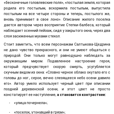
«бесконечные головлевские поля», «постылая земля, которая
родила его постылым, вскормила постылым, выпустила
постылым на все четыре стороны и теперь, постылого же,
вновь принимает в свое лоно». Описание жилого поселка
дается автором через восприятие Степки-балбеса, который
наблюдает осенний пейзаж, сидя у закрытого окна, через два
слоя засиженных мухами стекол.
Стоит заметить, что всем персонажам Салтыкова-Щедрина
не дано чувство прекрасного, и они не умеют общаться с
природой. Они только могут равнодушно наблюдать за
окружающим миром. Подавленное настроение героя,
который предчувствует скорую смерть, усугубляется
скучным видом из окна: «Словно черное облако окутало его с
головы до ног., серое, вечно слезящееся небо осени давило
его». Автор умело использует черный цвет при описании
поздней деревенской осени, и этот цвет не просто
констатирует ее наступление,
а становится контрастнее:
«улица почернела»;
«поселок, утонувший в грязи»;