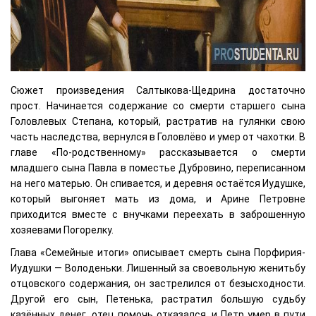
Сюжет произведения Салтыкова-Щедрина достаточно
прост. Начинается содержание со смерти старшего сына
Головлевых Степана, который, растратив на гулянки свою
часть наследства, вернулся в Головлёво и умер от чахотки. В
главе «По-родственному» рассказывается о смерти
младшего сына Павла в поместье Дубровино, переписанном
на него матерью. Он спивается, и деревня остаётся Иудушке,
который выгоняет мать из дома, и Арине Петровне
приходится вместе с внучками переехать в заброшенную
хозяевами Погорелку.
Глава «Семейные итоги» описывает смерть сына Порфирия-
Иудушки — Володеньки. Лишенный за своевольную женитьбу
отцовского содержания, он застрелился от безысходности.
Другой его сын, Петенька, растратил большую судьбу
казённых денег, отец помочь отказался, и Петр умер в пути