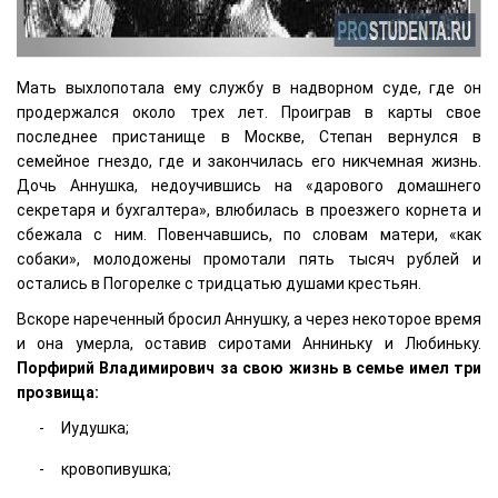
Мать выхлопотала ему службу в надворном суде, где он
продержался около трех лет. Проиграв в карты свое
последнее пристанище в Москве, Степан вернулся в
семейное гнездо, где и закончилась его никчемная жизнь.
Дочь Аннушка, недоучившись на «дарового домашнего
секретаря и бухгалтера», влюбилась в проезжего корнета и
сбежала с ним. Повенчавшись, по словам матери, «как
собаки», молодожены промотали пять тысяч рублей и
остались в Погорелке с тридцатью душами крестьян.
Вскоре нареченный бросил Аннушку, а через некоторое время
и она умерла, оставив сиротами Анниньку и Любиньку.
Порфирий Владимирович за свою жизнь в семье имел три
прозвища:
Иудушка;
кровопивушка;