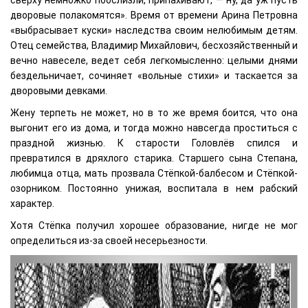
дворовые полакомятся». Время от времени Арина Петровна
«выбрасывает куски» наследства своим нелюбимым детям.
Отец семейства, Владимир Михайлович, бесхозяйственный и
вечно навеселе, ведет себя легкомысленно: целыми днями
бездельничает, сочиняет «вольные стихи» и таскается за
дворовыми девками.
Жену терпеть не может, но в то же время боится, что она
выгонит его из дома, и тогда можно навсегда проститься с
праздной жизнью. К старости Головлёв спился и
превратился в дряхлого старика. Старшего сына Степана,
любимца отца, мать прозвала Стёпкой-балбесом и Стёпкой-
озорником. Постоянно унижая, воспитала в нем рабский
характер.
Хотя Стёпка получил хорошее образование, нигде не мог
определиться из-за своей несерьезности.