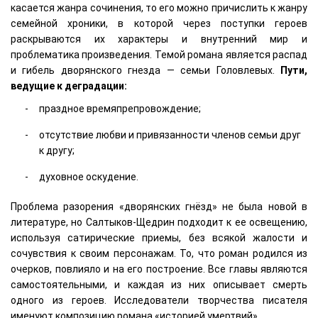
касается жанра сочинения, то его можно причислить к жанру
семейной хроники, в которой через поступки героев
раскрываются их характеры и внутренний мир и
проблематика произведения. Темой романа является распад
и гибель дворянского гнезда — семьи Головлевых.
Пути,
ведущие к деградации:
праздное времяпрепровождение;
отсутствие любви и привязанности членов семьи друг
к другу;
духовное оскудение.
Проблема разорения «дворянских гнёзд» не была новой в
литературе, но Салтыков-Щедрин подходит к ее освещению,
используя сатирические приемы, без всякой жалости и
сочувствия к своим персонажам. То, что роман родился из
очерков, повлияло и на его построение. Все главы являются
самостоятельными, и каждая из них описывает смерть
одного из героев. Исследователи творчества писателя
именуют композицию романа «историей умертвий».