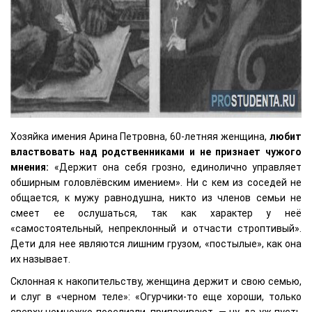
Хозяйка имения Арина Петровна, 60-летняя женщина,
любит
властвовать над родственниками и не признает чужого
мнения:
«Держит она себя грозно, единолично управляет
обширным головлёвским имением». Ни с кем из соседей не
общается, к мужу равнодушна, никто из членов семьи не
смеет ее ослушаться, так как характер у неё
«самостоятельный, непреклонный и отчасти строптивый».
Дети для нее являются лишним грузом, «постылые», как она
их называет.
Склонная к накопительству, женщина держит и свою семью,
и слуг в «черном теле»: «Огурчики-то еще хороши, только
сверху немножко поослизли, припахивают, — ну, да уж пусть