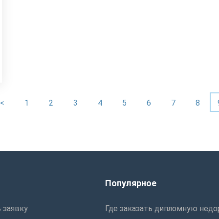
<
1
2
3
4
5
6
7
8
ы
Популярное
 заявку
Где заказать дипломную недо