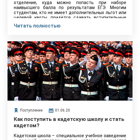
отделение, куда можно попасть при наборе
наивысшего балла по результатам ЕГЭ. Многим
студентам, кто не имеет дополнительных льгот или
целевой квоты, придётся сдавать вступительные
экзамены и дополнительные тесты на конкурсной
Читать полностью
основе.
Поступление
01.06.20
Как поступить в кадетскую школу и стать
кадетом?
Кадетская школа – специальное учебное заведение