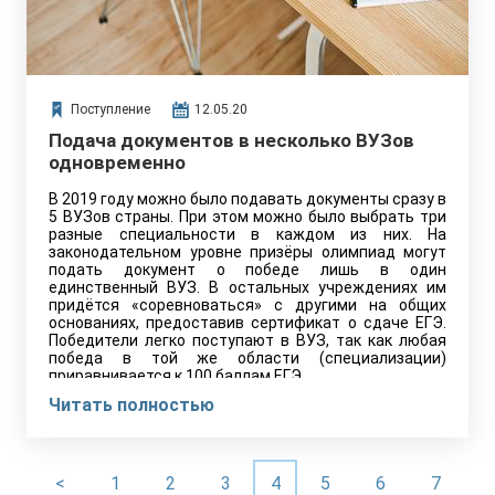
Поступление
12.05.20
Подача документов в несколько ВУЗов
одновременно
В 2019 году можно было подавать документы сразу в
5 ВУЗов страны. При этом можно было выбрать три
разные специальности в каждом из них. На
законодательном уровне призёры олимпиад могут
подать документ о победе лишь в один
единственный ВУЗ. В остальных учреждениях им
придётся «соревноваться» с другими на общих
основаниях, предоставив сертификат о сдаче ЕГЭ.
Победители легко поступают в ВУЗ, так как любая
победа в той же области (специализации)
приравнивается к 100 баллам ЕГЭ.
Читать полностью
<
1
2
3
4
5
6
7