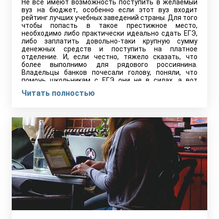
Не все имеют возможность поступить в желаемый
вуз на бюджет, особенно если этот вуз входит
рейтинг лучших учебных заведений страны. Для того
чтобы попасть в такое престижное место,
необходимо либо практически идеально сдать ЕГЭ,
либо заплатить довольно-таки крупную сумму
денежных средств и поступить на платное
отделение. И, если честно, тяжело сказать, что
более выполнимо для рядового россиянина.
Владельцы банков почесали голову, поняли, что
помочь школьникам с ЕГЭ они не в силах, а вот
попасть на платное отделение ещё как, поэтому
Читать полностью
организовали такую чудесную вещь, как «кредит на
образование». О ней сегодня мы и поговорим
подробнее.