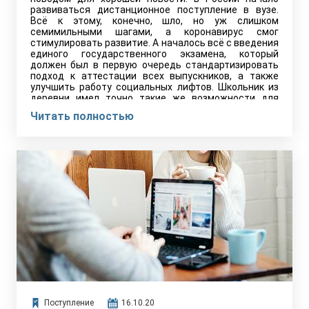
развиваться дистанционное поступление в вузе.
Всё к этому, конечно, шло, но уж слишком
семимильными шагами, а коронавирус смог
стимулировать развитие. А началось всё с введения
единого государственного экзамена, который
должен был в первую очередь стандартизировать
подход к аттестации всех выпускников, а также
улучшить работу социальных лифтов. Школьник из
деревни имел точно такие же возможности для
поступления, как и выпускник московской элитной
Читать полностью
школы. По крайней мере, так было на бумаге, на деле
же было много подводных камней, хоть путь и был
выбран верный. Следующим шагом стала
возможность подачи заявлений в 5 вузов на 3 любых
направления внутри каждого. Это позволило
снизить нагрузку на приёмные комиссии, не
позволяя абитуриентам подать копии в сотни вузов:
строгое ограничение даёт возможность
конкретизировать свои силы на одном направлении,
не давая распыляться.
Поступление
16.10.20