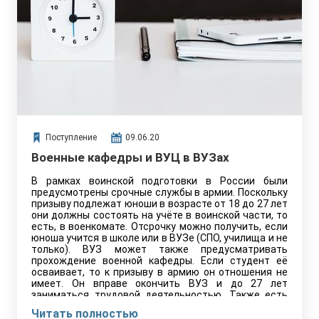
Поступление
09.06.20
Военные кафедры и ВУЦ в ВУЗах
В рамках воинской подготовки в России были
предусмотрены срочные службы в армии. Поскольку
призыву подлежат юноши в возрасте от 18 до 27 лет
они должны состоять на учёте в воинской части, то
есть, в военкомате. Отсрочку можно получить, если
юноша учится в школе или в ВУЗе (СПО, училища и не
только). ВУЗ может также предусматривать
прохождение военной кафедры. Если студент её
осваивает, то к призыву в армию он отношения не
имеет. Он вправе окончить ВУЗ и до 27 лет
заниматься трудовой деятельностью. Также есть
военные учебные центры, которые отличаются от
Читать полностью
военных кафедр при университетах.