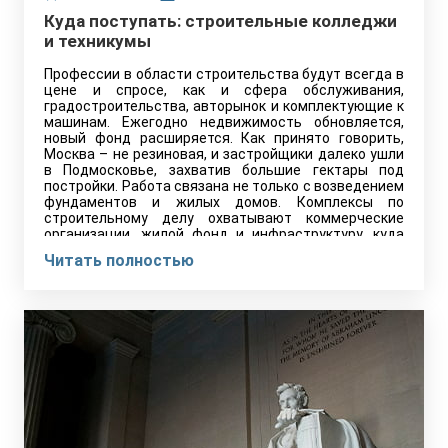
Куда поступать: строительные колледжи
и техникумы
Профессии в области строительства будут всегда в
цене и спросе, как и сфера обслуживания,
градостроительства, авторынок и комплектующие к
машинам. Ежегодно недвижимость обновляется,
новый фонд расширяется. Как принято говорить,
Москва – не резиновая, и застройщики далеко ушли
в Подмосковье, захватив большие гектары под
постройки. Работа связана не только с возведением
фундаментов и жилых домов. Комплексы по
строительному делу охватывают коммерческие
организации, жилой фонд и инфраструктуру, куда
входят больницы, школа, учебные учреждения,
Читать полностью
торговые центры и магистрали. Не стоит полагать,
что работа связана только со стройкой. Многие
специальности предполагают работу в офисе.