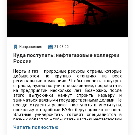
Направления
21.08.20
Куда поступать: нефтегазовые колледжи
России
Нефть и газ – природные ресурсы страны, которые
добываются на крупных станциях на всех
региональных компаниях. Чтобы попасть «внутрь»
отрасли, нужно получить образование, проработать
на предприятии несколько лет. Возможно, после
этого выпускники начнут строить карьеру и
заниматься важными государственными делами. Не
всегда студенты решают поступать в институты,
поскольку в подобные ВУЗы берут далеко не всех.
Элитные университеты готовят специалистов в
разных областях. Чтобы стать частью нефтегазовой
промышленности, некоторые абитуриенты решают
Читать полностью
идти в колледжи и техникумы.