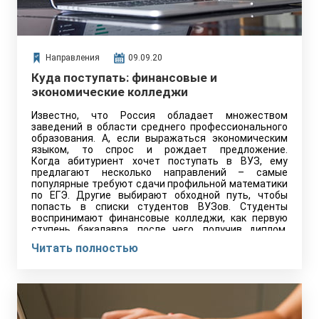
Направления
09.09.20
Куда поступать: финансовые и
экономические колледжи
Известно, что Россия обладает множеством
заведений в области среднего профессионального
образования. А, если выражаться экономическим
языком, то спрос и рождает предложение.
Когда абитуриент хочет поступать в ВУЗ, ему
предлагают несколько направлений – самые
популярные требуют сдачи профильной математики
по ЕГЭ. Другие выбирают обходной путь, чтобы
попасть в списки студентов ВУЗов. Студенты
воспринимают финансовые колледжи, как первую
ступень бакалавра, после чего, получив диплом,
активно ведут трудовую деятельность. Это не
Читать полностью
мешает им работать на таких же должностях, что и
менеджеры-выходцы институтов.