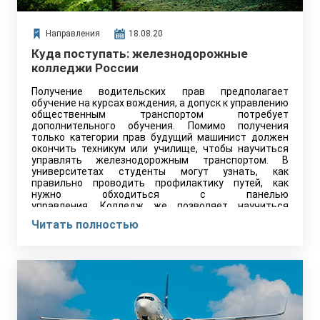
Направления
18.08.20
Куда поступать: железнодорожные
колледжи России
Получение водительских прав предполагает
обучение на курсах вождения, а допуск к управлению
общественным транспортом потребует
дополнительного обучения. Помимо получения
только категории прав будущий машинист должен
окончить техникум или училище, чтобы научиться
управлять железнодорожным транспортом. В
университетах студенты могут узнать, как
правильно проводить профилактику путей, как
нужно обходиться с панелью
управления. Колледж же позволяет научиться
практическим навыкам управления, после чего
Читать полностью
машинист уже может начинать трудовую
деятельность без необходимости оканчивать ВУЗ.