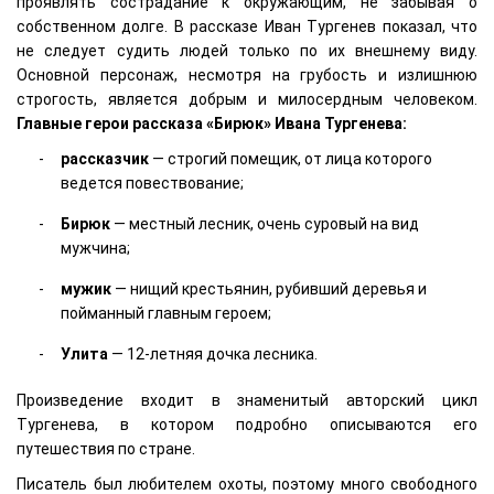
проявлять сострадание к окружающим, не забывая о
собственном долге. В рассказе Иван Тургенев показал, что
не следует судить людей только по их внешнему виду.
Основной персонаж, несмотря на грубость и излишнюю
строгость, является добрым и милосердным человеком.
Главные герои рассказа «Бирюк» Ивана Тургенева:
рассказчик
— строгий помещик, от лица которого
ведется повествование;
Бирюк
— местный лесник, очень суровый на вид
мужчина;
мужик
— нищий крестьянин, рубивший деревья и
пойманный главным героем;
Улита
— 12-летняя дочка лесника.
Произведение входит в знаменитый авторский цикл
Тургенева, в котором подробно описываются его
путешествия по стране.
Писатель был любителем охоты, поэтому много свободного