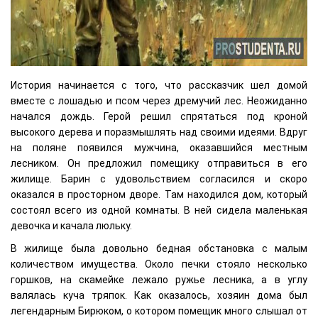
История начинается с того, что рассказчик шел домой
вместе с лошадью и псом через дремучий лес. Неожиданно
начался дождь. Герой решил спрятаться под кроной
высокого дерева и поразмышлять над своими идеями. Вдруг
на поляне появился мужчина, оказавшийся местным
лесником. Он предложил помещику отправиться в его
жилище. Барин с удовольствием согласился и скоро
оказался в просторном дворе. Там находился дом, который
состоял всего из одной комнаты. В ней сидела маленькая
девочка и качала люльку.
В жилище была довольно бедная обстановка с малым
количеством имущества. Около печки стояло несколько
горшков, на скамейке лежало ружье лесника, а в углу
валялась куча тряпок. Как оказалось, хозяин дома был
легендарным Бирюком, о котором помещик много слышал от