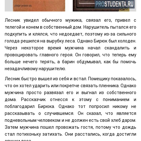
Лесник увидел обычного мужика, связал его, привел с
телегой и конем в собственный дом. Нарушитель пытался его
подкупить и клялся, что недоедает, поэтому из-за сильного
голода решился на вырубку леса. Однако Бирюк был холоден.
Через некоторое время мужчина начал скандалить и
провоцировать главного героя. Он говорил, что теперь ему
больше нечего терять, а барин обдумывал, как бы помочь
незадачливому нарушителю.
Лесник быстро вышел из себя и встал. Помещику показалось,
что он хотел ударить или покрепче связать пленника. Однако
мужчина просто развязал его и выгнал из собственного
дома. Рассказчик отнесся к этому с пониманием и
поблагодарил Бирюка. Однако тот попросил никому не
рассказывать о случившемся. Он сказал, что является
подневольным человеком и не должен есть свой хлеб даром.
Затем мужчина пошел провожать гостя, потому что дождь
стал потихоньку затихать. Они расстались, когда достигли
опушки леса.