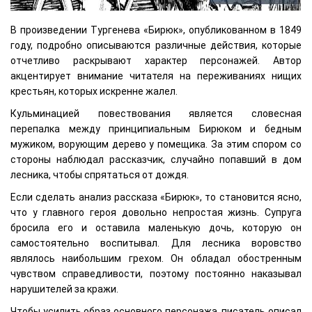
В произведении Тургенева «Бирюк», опубликованном в 1849
году, подробно описываются различные действия, которые
отчетливо раскрывают характер персонажей. Автор
акцентирует внимание читателя на переживаниях нищих
крестьян, которых искренне жалел.
Кульминацией повествования является словесная
перепалка между принципиальным Бирюком и бедным
мужиком, ворующим дерево у помещика. За этим спором со
стороны наблюдал рассказчик, случайно попавший в дом
лесника, чтобы спрятаться от дождя.
Если сделать анализ рассказа «Бирюк», то становится ясно,
что у главного героя довольно непростая жизнь. Супруга
бросила его и оставила маленькую дочь, которую он
самостоятельно воспитывал. Для лесника воровство
являлось наибольшим грехом. Он обладал обостренным
чувством справедливости, поэтому постоянно наказывал
нарушителей за кражи.
Чтобы усилить образ основного персонажа, писатель описал