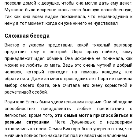
поехали домой к девушке, чтобы она могла дать ему денег.
Мужчине было искренне жаль свою бывшую возлюбленную,
так как она всем видом показывала, что неравнодушна к
нему, в тот момент, когда он уже ничего не чувствовал.
Сложная беседа
Виктор с ужасом представил, какой тяжелый разговор
предстоит ему с сестрой. Лора сразу поймет, кому
принадлежит идея обмена. Она искренне не понимала, как
можно не любить их мать. Ведь это очень чуткий и добрый
человек, который приходит на помощь каждому, кто
обратиться. Даже за много прошедших лет Лора не приняла
выбор своего брата, она считала его жену корыстной и
расчетливой особой.
Родители Елены были удивительными людьми. Они обладали
способностью преодолевать любые препятствия с
легкостью, кроме того
, эта семья могла приспособиться к
разным ситуациям
. Чета Лукьяновых с недоверием
относились ко всем. Семья Виктора была уверена в том, что
мужчина полностью находится под их властью и влиянием.