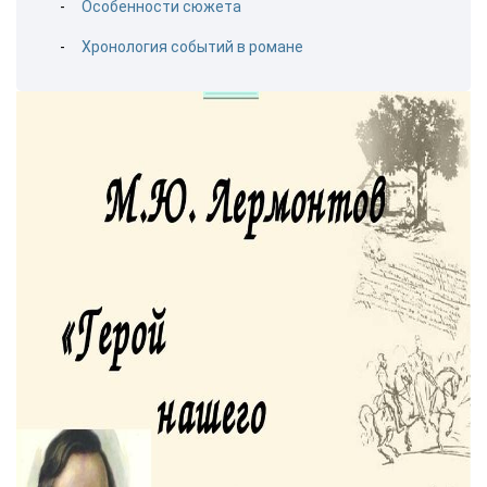
Особенности сюжета
Хронология событий в романе