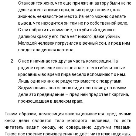
Становится ясно, что еще при жизни автору были не по
душе дагестанские горы, он их представляет, как
знойное, ненавистное место. Из чего можно сделать
вывод, что находится он там не по собственной воле.
Стоит обратить внимание, что убитый одинок в
далеком краю: у его тела нет никого, даже убийцы.
Молодой человек погрузился в вечный сон, и пред ним
предстала дивная картина.
С нее и начинается другая часть композиции. На
родине героя еще никто не знает о его гибели: юные
красавицы во время пира весело вспоминают о нем.
Лишь одна из них не радуется вместе с подругами.
Задумавшись, она словно видит сон наяву, на самом
деле это предвидение — пред ней предстает картина,
произошедшая в далеком краю.
Таким образом, композиция закольцовывается: пред очами
юной девы является тело молодого человека, то есть
читатель видит юношу, но совершенно другими глазами.
Такое построение произведения не дает читателю надежды,