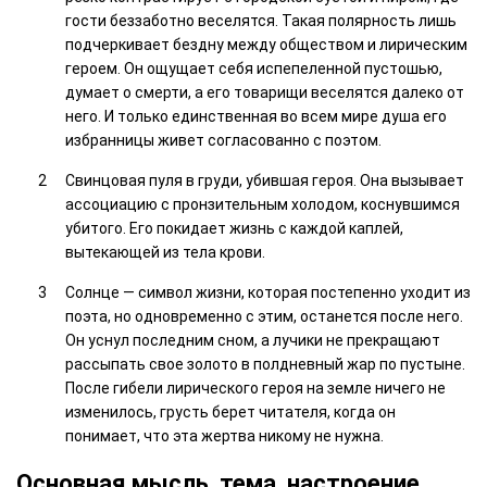
гости беззаботно веселятся. Такая полярность лишь
подчеркивает бездну между обществом и лирическим
героем. Он ощущает себя испепеленной пустошью,
думает о смерти, а его товарищи веселятся далеко от
него. И только единственная во всем мире душа его
избранницы живет согласованно с поэтом.
Свинцовая пуля в груди, убившая героя. Она вызывает
ассоциацию с пронзительным холодом, коснувшимся
убитого. Его покидает жизнь с каждой каплей,
вытекающей из тела крови.
Солнце — символ жизни, которая постепенно уходит из
поэта, но одновременно с этим, останется после него.
Он уснул последним сном, а лучики не прекращают
рассыпать свое золото в полдневный жар по пустыне.
После гибели лирического героя на земле ничего не
изменилось, грусть берет читателя, когда он
понимает, что эта жертва никому не нужна.
Основная мысль, тема, настроение