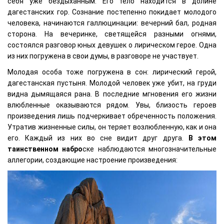
себя уже бездыханным. Его тело находится в долине
дагестанских гор. Сознание постепенно покидает молодого
человека, начинаются галлюцинации: вечерний бал, родная
сторона. На вечеринке, светящейся разными огнями,
состоялся разговор юных девушек о лирическом герое. Одна
из них погружена в свои думы, в разговоре не участвует.
Молодая особа тоже погружена в сон: лирический герой,
дагестанская пустыня. Молодой человек уже убит, на груди
видна дымящаяся рана. В последние мгновения его жизни
влюбленные оказываются рядом. Увы, близость героев
произведения лишь подчеркивает обреченность положения.
Утратив жизненные силы, он теряет возлюбленную, как и она
его. Каждый из них во сне видит друг друга.
В этом
таинственном набро
ске наблюдаются многозначительные
аллегории, создающие настроение произведения: