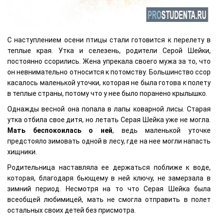
С наступлением осени птицы стали готовится к перелету в
теплые края. Утка и селезень, родители Серой Шейки,
постоянно ссорились. Жена упрекала своего мужа за то, что
он невнимательно относится к потомству. Большинство ссор
касалось маленькой уточки, которая не была готова к полету
в теплые страны, потому что у нее было поранено крылышко.
Однажды весной она попала в лапы коварной лисы. Старая
утка отбила свое дитя, но летать Серая Шейка уже не могла.
Мать беспокоилась о ней
, ведь маленькой уточке
предстояло зимовать одной в лесу, где на нее могли напасть
хищники.
Родительница наставляла ее держаться поближе к воде,
которая, благодаря бьющему в ней ключу, не замерзала в
зимний период. Несмотря на то что Серая Шейка была
всеобщей любимицей, мать не смогла отправить в полет
остальных своих детей без присмотра.