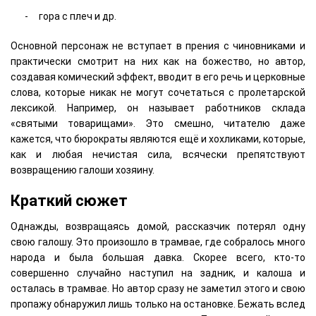
гора с плеч и др.
Основной персонаж не вступает в прения с чиновниками и
практически смотрит на них как на божество, но автор,
создавая комический эффект, вводит в его речь и церковные
слова, которые никак не могут сочетаться с пролетарской
лексикой. Например, он называет работников склада
«святыми товарищами». Это смешно, читателю даже
кажется, что бюрократы являются ещё и хохликами, которые,
как и любая нечистая сила, всячески препятствуют
возвращению галоши хозяину.
Краткий сюжет
Однажды, возвращаясь домой, рассказчик потерял одну
свою галошу. Это произошло в трамвае, где собралось много
народа и была большая давка. Скорее всего, кто-то
совершенно случайно наступил на задник, и калоша и
осталась в трамвае. Но автор сразу не заметил этого и свою
пропажу обнаружил лишь только на остановке. Бежать вслед