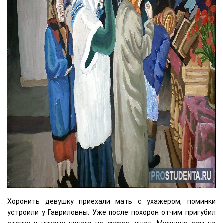
Хоронить девушку приехали мать с ухажером, поминки
устроили у Гавриловны. Уже после похорон отчим пригубил
стопку и никому ничего не сказав, ушел. Мужчина сам не