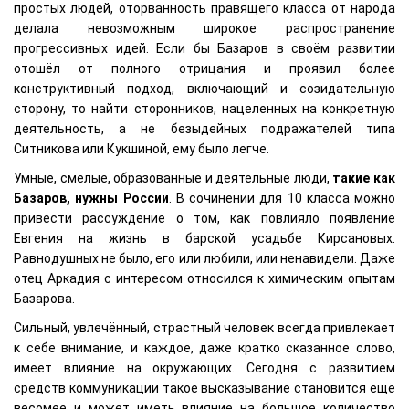
простых людей, оторванность правящего класса от народа
делала невозможным широкое распространение
прогрессивных идей. Если бы Базаров в своём развитии
отошёл от полного отрицания и проявил более
конструктивный подход, включающий и созидательную
сторону, то найти сторонников, нацеленных на конкретную
деятельность, а не безыдейных подражателей типа
Ситникова или Кукшиной, ему было легче.
Умные, смелые, образованные и деятельные люди,
такие как
Базаров, нужны России
. В сочинении для 10 класса можно
привести рассуждение о том, как повлияло появление
Евгения на жизнь в барской усадьбе Кирсановых.
Равнодушных не было, его или любили, или ненавидели. Даже
отец Аркадия с интересом относился к химическим опытам
Базарова.
Сильный, увлечённый, страстный человек всегда привлекает
к себе внимание, и каждое, даже кратко сказанное слово,
имеет влияние на окружающих. Сегодня с развитием
средств коммуникации такое высказывание становится ещё
весомее и может иметь влияние на большое количество