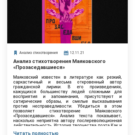
Анализ стихотворения
12.11.21
Анализ стихотворения Маяковского
«Прозаседавшиеся»
Маяковский известен в литературе как резкий,
саркастичный и весьма откровенный автор
гражданской лирики. В его произведениях,
кажущихся большинству людей сложными для
восприятия и запоминания, присутствуют и
сатирические образы, и смелые высказывания
против несправедливости. Убедиться в этом
позволяет стихотворение Маяковского
«Прозаседавшиеся». Анализ текста показывает,
насколько неприятна автору послереволюционная
действительность. История творчества поэта Как и
большинству граждан в стране, Владимиру…
Читать полностью