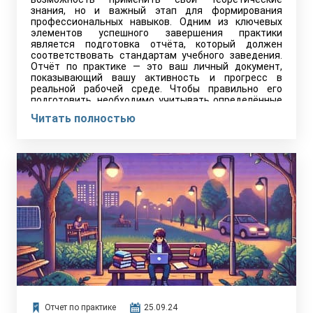
знания, но и важный этап для формирования
профессиональных навыков. Одним из ключевых
элементов успешного завершения практики
является подготовка отчёта, который должен
соответствовать стандартам учебного заведения.
Отчёт по практике — это ваш личный документ,
показывающий вашу активность и прогресс в
реальной рабочей среде. Чтобы правильно его
подготовить, необходимо учитывать определённые
требования и рекомендации, которые помогут вам
Читать полностью
успешно оформить результат работы.
Отчет по практике
25.09.24