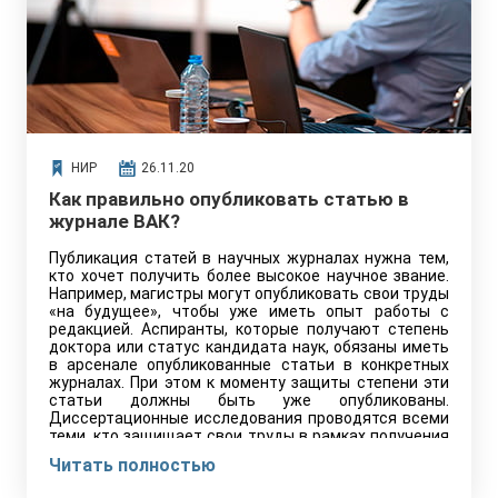
НИР
26.11.20
Как правильно опубликовать статью в
журнале ВАК?
Публикация статей в научных журналах нужна тем,
кто хочет получить более высокое научное звание.
Например, магистры могут опубликовать свои труды
«на будущее», чтобы уже иметь опыт работы с
редакцией. Аспиранты, которые получают степень
доктора или статус кандидата наук, обязаны иметь
в арсенале опубликованные статьи в конкретных
журналах. При этом к моменту защиты степени эти
статьи должны быть уже опубликованы.
Диссертационные исследования проводятся всеми
теми, кто защищает свои труды в рамках получения
степени, выше бакалавриата и магистра.
Читать полностью
Обязательным условием является рецензия,
которая позволяет в дальнейшем не только