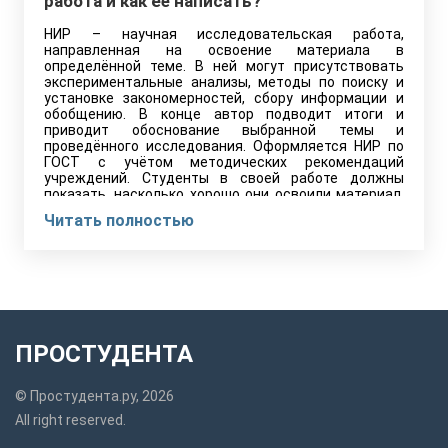
работа и как её написать?
НИР – научная исследовательская работа,
направленная на освоение материала в
определённой теме. В ней могут присутствовать
экспериментальные анализы, методы по поиску и
установке закономерностей, сбору информации и
обобщению. В конце автор подводит итоги и
приводит обоснование выбранной темы и
проведённого исследования. Оформляется НИР по
ГОСТ с учётом методических рекомендаций
учреждений. Студенты в своей работе должны
показать, насколько хорошо они освоили материал.
Задача включает программы, разработанные для
Читать полностью
студентов. Поэтому любые практические материалы
осваиваются по ранее изученным темам.
ПРОСТУДЕНТА
© Простудента.ру, 2026
All right reserved.