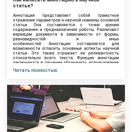
статье?
Аннотация представляет собой грамотное
отражение параметров и научной новизны основной
статьи. Она составляется с точки зрения
содержания и предназначения работы. Различают
вариации документа в зависимости от формы,
разновидностей и иных
особенностей. Аннотация составляется для
возможности огласить основные аспекты научной
статьи. Это также отражает ее релевантность
относительно всего текста. Функция аннотации
заключается в решении обозначить использование
информационных и автоматизированных
Читать полностью
материалов или систем, которые помогли найти
отклик основной темы работы в источниках.