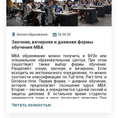
Бизнес-образование
26.06.20
Заочная, вечерняя и дневная формы
обучения MBA
MBA образование можно получить в ВУЗе или
специальном образовательном центре. При этом
существует также выбор формы обучения.
Разделяют очную, заочную и вечернюю. Если
исходить из англоязычного определения, то можно
соотнести классификацию по Full-time, Part-time и
Distance-time. Первая форма – дневное обучение,
которое предполагает посещение курса MBA.
Вторая – заочная, и определяется сдачей сессий и
защиты диплома. В остальное время студенты
занимаются дома и лишь посещают практику. Она
может проходить в виде дистанционного семинара,
Читать полностью
либо при обязательном присутствии студента.
Вечерняя форма подойдёт тем, кто не может из-за
работы в дневное время явиться на пары, но не