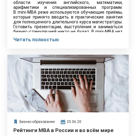
области изучения английского, математики,
арифметики и специализированных программ.
В mini-MBA реже используются обучающие приёмы,
которые принято вводить в практические занятия
для полноценного длительного курса магистратуры.
Готовить презентации, выступления и заниматься
бизнес-стимуляцией никто не будет. В mini-MBA нет
guests-спикеров, которые смогли бы поделиться
Читать полностью
опытом и предоставить отдел бизнеса для практики.
Редко бывают и семинары, и деловые завтраки, как и
мастер-классы и кейсы.
Бизнес-образование
25.06.20
Рейтинги MBA в России и во всём мире