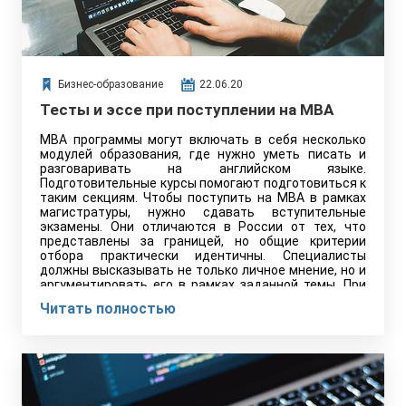
Бизнес-образование
22.06.20
Тесты и эссе при поступлении на MBA
MBA программы могут включать в себя несколько
модулей образования, где нужно уметь писать и
разговаривать на английском языке.
Подготовительные курсы помогают подготовиться к
таким секциям. Чтобы поступить на MBA в рамках
магистратуры, нужно сдавать вступительные
экзамены. Они отличаются в России от тех, что
представлены за границей, но общие критерии
отбора практически идентичны. Специалисты
должны высказывать не только личное мнение, но и
аргументировать его в рамках заданной темы. При
этом проверяющая комиссия учитывает логику
Читать полностью
изложения и последовательность фактов,
описываемых в эссе.