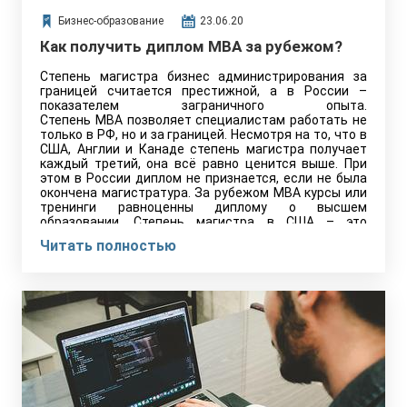
Бизнес-образование
23.06.20
Как получить диплом MBA за рубежом?
Степень магистра бизнес администрирования за
границей считается престижной, а в России –
показателем заграничного опыта.
Степень MBA позволяет специалистам работать не
только в РФ, но и за границей. Несмотря на то, что в
США, Англии и Канаде степень магистра получает
каждый третий, она всё равно ценится выше. При
этом в России диплом не признается, если не была
окончена магистратура. За рубежом MBA курсы или
тренинги равноценны диплому о высшем
образовании. Степень магистра в США – это
полноценное оконченное
Читать полностью
высшее образование второй степени,
эквивалентное российскому мастерату.