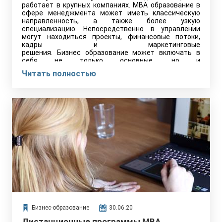
работает в крупных компаниях. MBA образование в
сфере менеджмента может иметь классическую
направленность, а также более узкую
специализацию. Непосредственно в управлении
могут находиться проекты, финансовые потоки,
кадры и маркетинговые
решения. Бизнес образование может включать в
себя не только основные, но и
узкоспециализированные дисциплины. Поскольку
Читать полностью
само управление или менеджмент – глобальная
ветвь программ, выделяют такие отрасли, как
менеджмент организаций и отдельных субъектов
компании. Программа «управление проектами»
предполагает обучение и подготовку кадров
высшего управленческого звена. В каждой
отраслевой нише есть проект, которые
предполагает ведение от и до завершения плана.
Это относится к проектам по поддержке бизнеса,
финансовому регулированию или другим
отраслевым специализациям.
Бизнес-образование
30.06.20
Дистанционные программы MBA