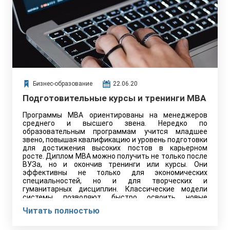
Бизнес-образование
22.06.20
Подготовительные курсы и тренинги MBA
Программы MBA ориентированы на менеджеров
среднего и высшего звена. Нередко по
образовательным программам учится младшее
звено, повышая квалификацию и уровень подготовки
для достижения высоких постов в карьерном
росте. Диплом MBA можно получить не только после
ВУЗа, но и окончив тренинги или курсы. Они
эффективны не только для экономических
специальностей, но и для творческих и
гуманитарных дисциплин. Классические модели
системы позволяют быстро освоить новые
практические инструменты и изучить специфику
Читать полностью
бизнес сферы в конкретном направлении. Каждая
программа MBA содержит базовые модули теории,