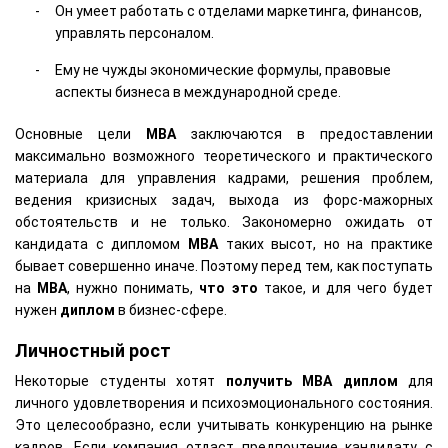
Он умеет работать с отделами маркетинга, финансов,
управлять персоналом.
Ему не чужды экономические формулы, правовые
аспекты бизнеса в международной среде.
Основные цели
MBA
заключаются в предоставлении
максимально возможного теоретического и практического
материала для управления кадрами, решения проблем,
ведения кризисных задач, выхода из форс-мажорных
обстоятельств и не только. Закономерно ожидать от
кандидата с дипломом
MBA
таких высот, но на практике
бывает совершенно иначе. Поэтому перед тем, как поступать
на
MBA
, нужно понимать,
что это
такое, и для чего будет
нужен
диплом
в бизнес-сфере.
Личностный рост
Некоторые студенты хотят
получить
MBA
диплом
для
личного удовлетворения и психоэмоционального состояния.
Это целесообразно, если учитывать конкуренцию на рынке
кадров. Если компания отдаст предпочтение кандидату с