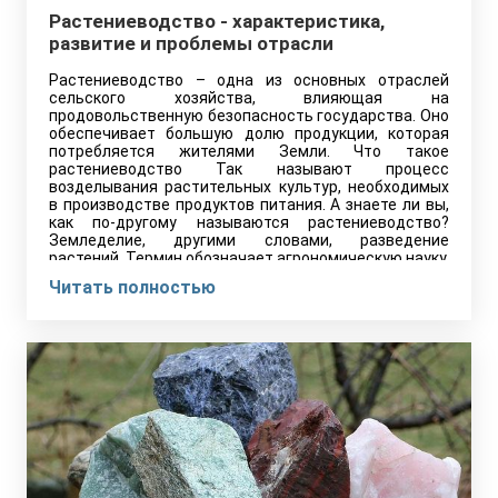
Растениеводство - характеристика,
развитие и проблемы отрасли
Растениеводство – одна из основных отраслей
сельского хозяйства, влияющая на
продовольственную безопасность государства. Оно
обеспечивает большую долю продукции, которая
потребляется жителями Земли. Что такое
растениеводство Так называют процесс
возделывания растительных культур, необходимых
в производстве продуктов питания. А знаете ли вы,
как по-другому называются растениеводство?
Земледелие, другими словами, разведение
растений. Термин обозначает агрономическую науку,
занимающуюся разведением сельскохозяйственных
Читать полностью
растений и изучением их…