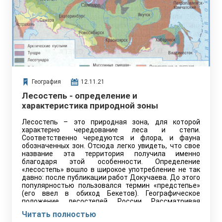
География
12.11.21
Лесостепь - определение и
характеристика природной зоны
Лесостепь – это природная зона, для которой
характерно чередование леса и степи.
Соответственно чередуются и флора, и фауна
обозначенных зон. Отсюда легко увидеть, что свое
название эта территория получила именно
благодаря этой особенности. Определение
«лесостепь» вошло в широкое употребление не так
давно: после публикации работ Докучаева. До этого
популярностью пользовался термин «предстепье»
(его ввел в обиход Бекетов). Географическое
положение лесостепей России Рассматривая
Евразию, можно сказать, что эта природная зона…
Читать полностью