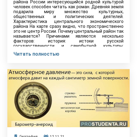
района России интересующийся родной культурой
человек способен читать как роман. Древняя земля
подарила миру множество культурных,
общественных и политических деятелей.
Характеристика центрального экономического
района На карте сразу видно, что пространственно
это не центр России. Почему центральный район так
называется? Причинами являются несколько
факторов: история: истоки русской
государственности и самобытной культуры;
географическое положение: середина центральной
Читать полностью
европейской…
География
12.11.21