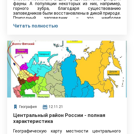
фауны. А популяции некоторых из них, например,
горного зубра, благодаря существованию
заповедников были восстановлены в дикой природе.
Природный заповедник – это наиболее
традиционная для нашего государства и при этом
Читать полностью
самая…
География
12.11.21
Центральный район России - полная
характеристика
Географическую карту местности центрального