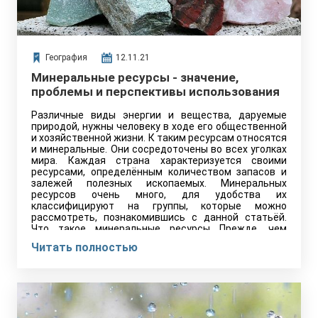
География
12.11.21
Минеральные ресурсы - значение,
проблемы и перспективы использования
Различные виды энергии и вещества, даруемые
природой, нужны человеку в ходе его общественной
и хозяйственной жизни. К таким ресурсам относятся
и минеральные. Они сосредоточены во всех уголках
мира. Каждая страна характеризуется своими
ресурсами, определённым количеством запасов и
залежей полезных ископаемых. Минеральных
ресурсов очень много, для удобства их
классифицируют на группы, которые можно
рассмотреть, познакомившись с данной статьёй.
Что такое минеральные ресурсы Прежде, чем
начинать знакомиться с мировыми запасами,
Читать полностью
необходимо…