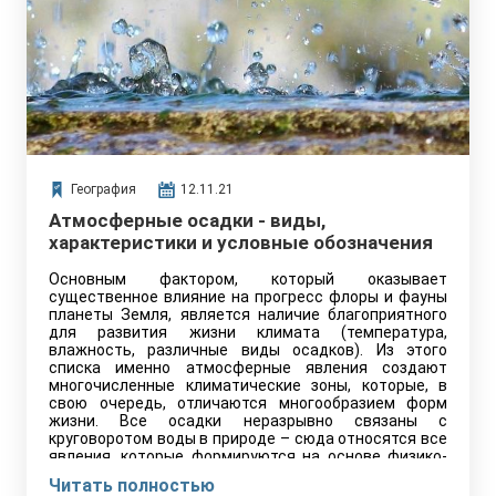
География
12.11.21
Атмосферные осадки - виды,
характеристики и условные обозначения
Основным фактором, который оказывает
существенное влияние на прогресс флоры и фауны
планеты Земля, является наличие благоприятного
для развития жизни климата (температура,
влажность, различные виды осадков). Из этого
списка именно атмосферные явления создают
многочисленные климатические зоны, которые, в
свою очередь, отличаются многообразием форм
жизни. Все осадки неразрывно связаны с
круговоротом воды в природе – сюда относятся все
явления, которые формируются на основе физико-
химических свойств воды и ее способности
Читать полностью
находиться в трех…