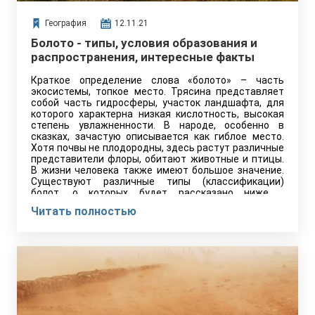
География
12.11.21
Болото - типы, условия образования и
распространения, интересные факты
Краткое определение слова «болото» – часть
экосистемы, топкое место. Трясина представляет
собой часть гидросферы, участок ландшафта, для
которого характерна низкая кислотность, высокая
степень увлажненности. В народе, особенно в
сказках, зачастую описывается как гиблое место.
Хотя почвы не плодородны, здесь растут различные
представители флоры, обитают животные и птицы.
В жизни человека также имеют большое значение.
Существуют различные типы (классификации)
болот, о которых будет рассказано ниже.
Происхождение термина Слово образовано…
Читать полностью