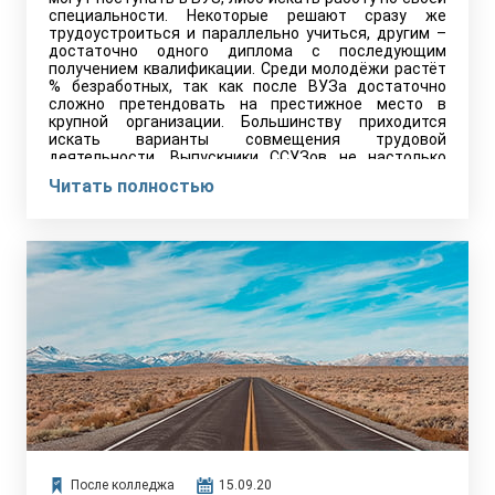
специальности. Некоторые решают сразу же
трудоустроиться и параллельно учиться, другим –
достаточно одного диплома с последующим
получением квалификации. Среди молодёжи растёт
% безработных, так как после ВУЗа достаточно
сложно претендовать на престижное место в
крупной организации. Большинству приходится
искать варианты совмещения трудовой
деятельности. Выпускники ССУЗов не настолько
уязвимы, поскольку уже столкнулись с практикой в
Читать полностью
процессе обучения.
После колледжа
15.09.20