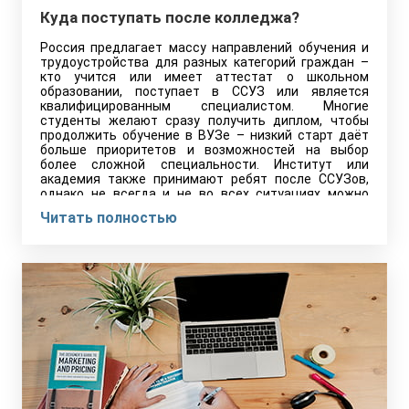
Куда поступать после колледжа?
Россия предлагает массу направлений обучения и
трудоустройства для разных категорий граждан –
кто учится или имеет аттестат о школьном
образовании, поступает в ССУЗ или является
квалифицированным специалистом. Многие
студенты желают сразу получить диплом, чтобы
продолжить обучение в ВУЗе – низкий старт даёт
больше приоритетов и возможностей на выбор
более сложной специальности. Институт или
академия также принимают ребят после ССУЗов,
однако не всегда и не во всех ситуациях можно
подобрать направление подготовки, которое
Читать полностью
соответствовало бы изначально выданному
диплому СПО.