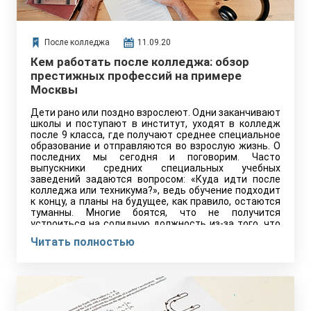
После колледжа
11.09.20
Кем работать после колледжа: обзор
престижных профессий на примере
Москвы
Дети рано или поздно взрослеют. Одни заканчивают
школы и поступают в институт, уходят в колледж
после 9 класса, где получают среднее специальное
образование и отправляются во взрослую жизнь. О
последних мы сегодня и поговорим. Часто
выпускники средних специальных учебных
заведений задаются вопросом: «Куда идти после
колледжа или техникума?», ведь обучение подходит
к концу, а планы на будущее, как правило, остаются
туманны. Многие боятся, что не получится
устроиться на солидную должность из-за того, что
нет диплома о высшем образовании, а если и
Читать полностью
трудоустроиться, то на какую-то
низкооплачиваемую должность. Из-за этого весь
рациональный выбор сводится к палке о двух
концах: с одной стороны продолжение обучения в
вузе, с другой же обучение совершенной новой
специальности с бОльшими перспективами. На