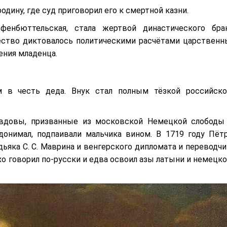
одину, где суд приговорил его к смертной казни.
фенбюттельская, стала жертвой династического брак
ество диктовалось политическими расчётами царственн
ения младенца.
 в честь деда. Внук стал полным тёзкой российско
 вдовы, призванные из московской Немецкой слободы
донимал, подпаивали мальчика вином. В 1719 году Пётр
дьяка С. С. Маврина и венгерского дипломата и переводчи
охо говорил по-русски и едва освоил азы латыни и немецко