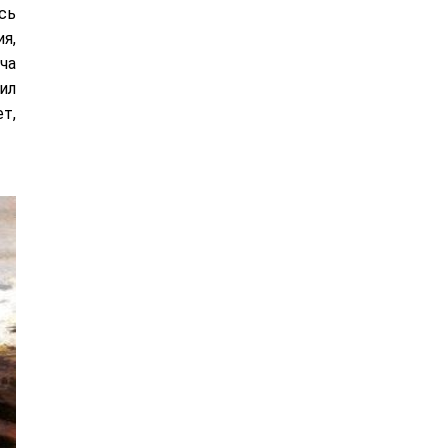
сь
я,
ча
ил
т,