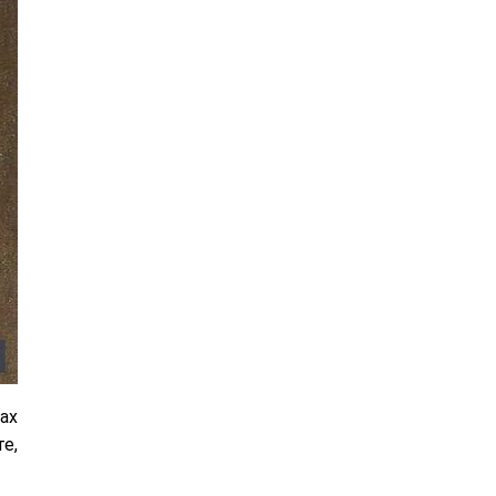
ах
те,