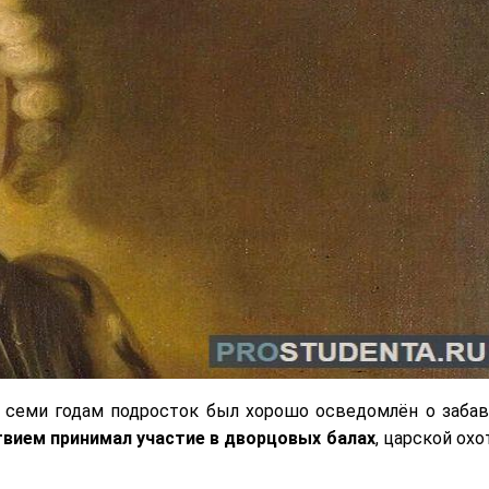
К семи годам подросток был хорошо осведомлён о забав
вием принимал участие в дворцовых балах
, царской охо