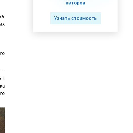
авторов
а.
Узнать стоимость
ых
го
 —
 I
ка
го