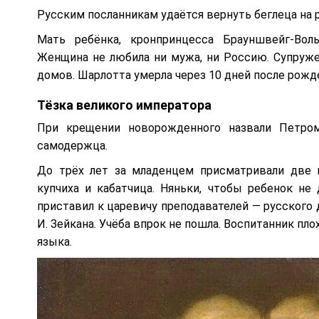
Русским посланникам удаётся вернуть беглеца на р
Мать ребёнка, кронпринцесса Брауншвейг-Воль
Женщина не любила ни мужа, ни Россию. Супруж
домов. Шарлотта умерла через 10 дней после рожд
Тёзка великого императора
При крещении новорожденного назвали Петром
самодержца.
До трёх лет за младенцем присматривали две
купчиха и кабатчица. Няньки, чтобы ребенок не 
приставил к царевичу преподавателей — русского 
И. Зейкана. Учёба впрок не пошла. Воспитанник пл
языка.