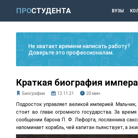
ПРО
СТУДЕНТА
ВУЗЫ
КО
Не хватает времени написать работу?
Доверьте это профессионалам.
Краткая биография импера
Биографии
12.11.21
20 мин.
Подросток управляет великой империей. Мальчик, 
стоит во главе огромного государства. За время
сообщении барона П. Ф. Лефорта, посланника сак
напоминает корабль, чей капитан пьянствует, а эк