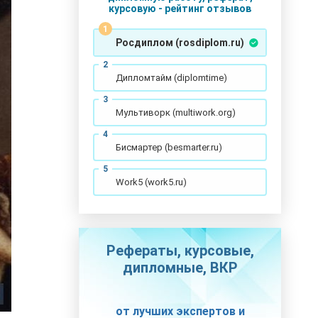
курсовую - рейтинг отзывов
Росдиплом (rosdiplom.ru)
Дипломтайм (diplomtime)
Мультиворк (multiwork.org)
Бисмартер (besmarter.ru)
Work5 (work5.ru)
Рефераты, курсовые,
дипломные, ВКР
от лучших экспертов и